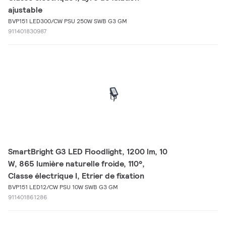
ajustable
BVP151 LED300/CW PSU 250W SWB G3 GM
911401830987
SmartBright G3 LED Floodlight, 1200 lm, 10
W, 865 lumière naturelle froide, 110°,
Classe électrique I, Etrier de fixation
BVP151 LED12/CW PSU 10W SWB G3 GM
911401861286