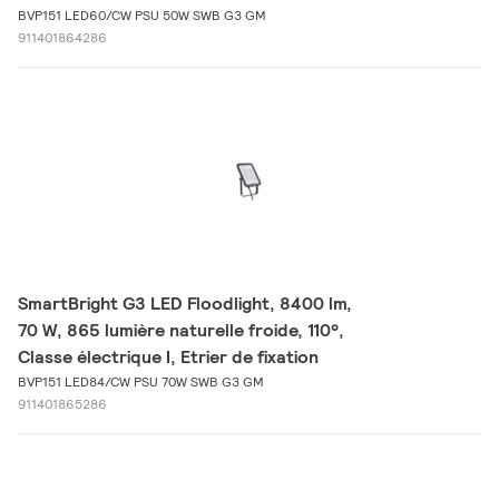
BVP151 LED60/CW PSU 50W SWB G3 GM
911401864286
SmartBright G3 LED Floodlight, 8400 lm,
70 W, 865 lumière naturelle froide, 110°,
Classe électrique I, Etrier de fixation
BVP151 LED84/CW PSU 70W SWB G3 GM
911401865286