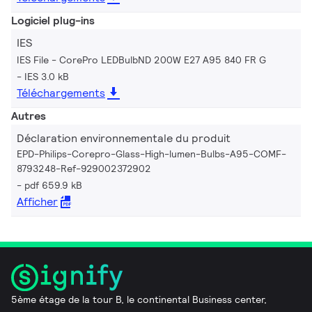
Logiciel plug-ins
IES
IES File - CorePro LEDBulbND 200W E27 A95 840 FR G
IES 3.0 kB
Téléchargements
Autres
Déclaration environnementale du produit
EPD-Philips-Corepro-Glass-High-lumen-Bulbs-A95-COMF-
8793248-Ref-929002372902
pdf 659.9 kB
Afficher
5ème étage de la tour B, le continental Business center,