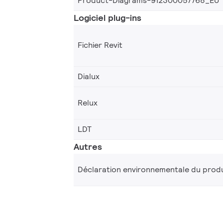
Product-Diagrams-912300057768_EU
Logiciel plug-ins
Fichier Revit
Dialux
Relux
LDT
Autres
Déclaration environnementale du produ