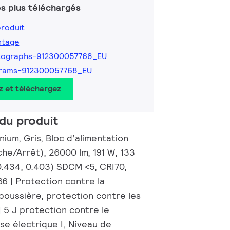
s plus téléchargés
produit
ntage
tographs-912300057768_EU
grams-912300057768_EU
z et téléchargez
du produit
inium, Gris, Bloc d’alimentation
he/Arrêt), 26000 lm, 191 W, 133
0.434, 0.403) SDCM <5, CRI70,
6 | Protection contre la
poussière, protection contre les
 | 5 J protection contre le
se électrique I, Niveau de