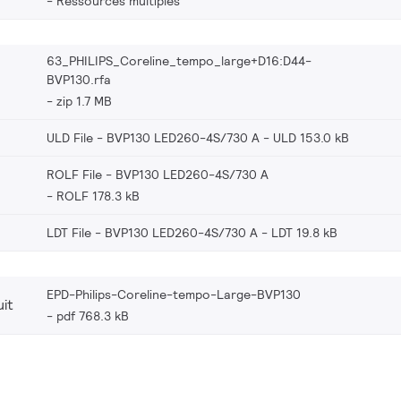
Ressources multiples
63_PHILIPS_Coreline_tempo_large+D16:D44-
BVP130.rfa
zip 1.7 MB
ULD File - BVP130 LED260-4S/730 A
ULD 153.0 kB
ROLF File - BVP130 LED260-4S/730 A
ROLF 178.3 kB
LDT File - BVP130 LED260-4S/730 A
LDT 19.8 kB
EPD-Philips-Coreline-tempo-Large-BVP130
it
pdf 768.3 kB