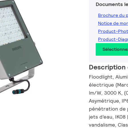
Documents le
Brochure du 
Notice de mo
Product-Pho
Product-Dia
Sélectionne
Description 
Floodlight, Alum
électrique (Marc
lm/W, 3000 K, (
Asymétrique, IP6
pénétration de 
jets d’eau, IK08
vandalisme, Clas