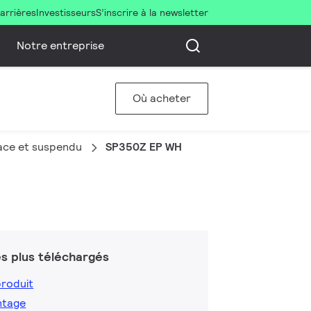
arrières
Investisseurs
S’inscrire à la newsletter
Notre entreprise
Où acheter
face et suspendu
SP350Z EP WH
s plus téléchargés
produit
ntage