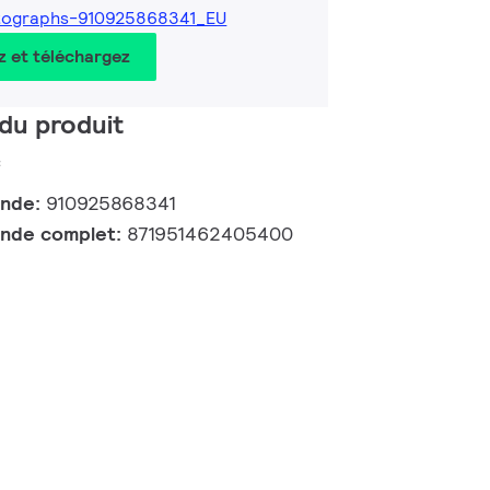
tographs-910925868341_EU
z et téléchargez
du produit
c
ande:
910925868341
nde complet:
871951462405400