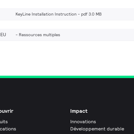
KeyLine Installation Instruction
pdf 3.0 MB
_EU
Ressources multiples
uvrir
Impact
uits
Innovations
ications
Développement durable