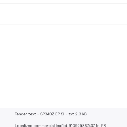
Tender text - SP340Z EP SI
txt 2.3 kB
Localized commercial leaflet 910925867437 fr_FR