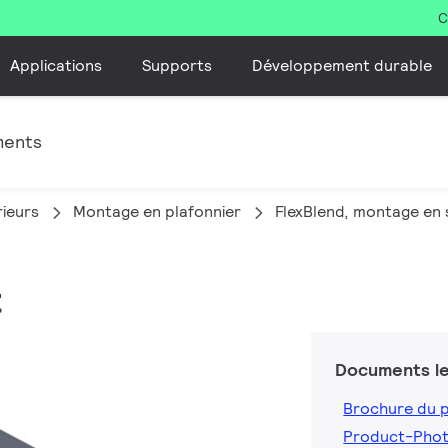
C
Applications
Supports
Développement durable
ments
rieurs
Montage en plafonnier
FlexBlend, montage en 
t
Documents le
Brochure du 
Product-Pho