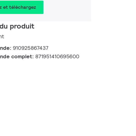
z et téléchargez
du produit
nt
ande:
910925867437
nde complet:
871951410695600