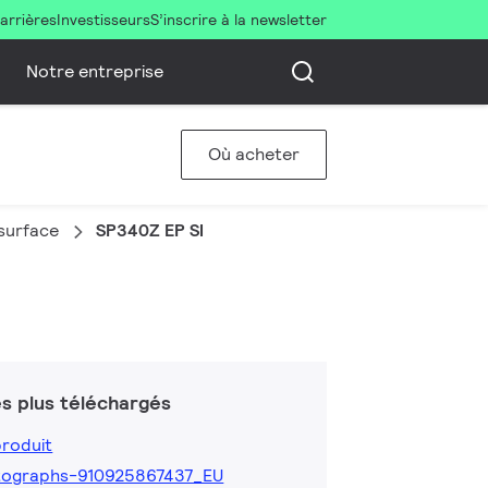
arrières
Investisseurs
S’inscrire à la newsletter
Notre entreprise
Où acheter
surface
SP340Z EP SI
s plus téléchargés
produit
tographs-910925867437_EU