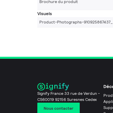
Brochure du produit
Visuels
Product-Photographs-910925867437
Déco
Signify France 33 rue de Verdun -
Prod
CS60019 92156 Suresnes Cedex
Appl
Supp
Nous contacter