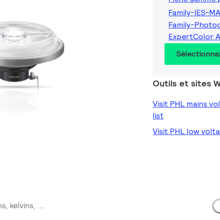
Family-IES-MA
Family-Photo
ExpertColor A
Sélectionne
Outils et sites
Visit PHL mains v
list
Visit PHL low volt