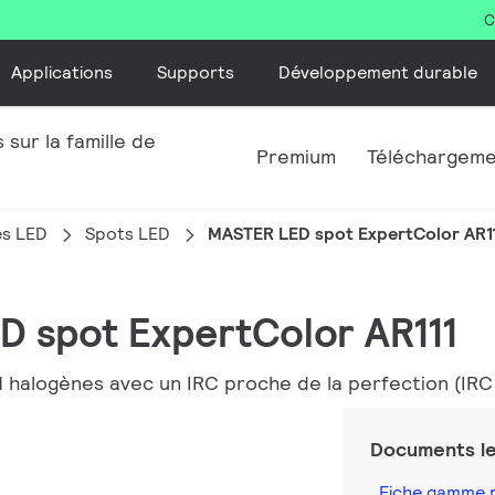
C
Applications
Supports
Développement durable
 sur la famille de
Premium
Téléchargem
es LED
Spots LED
MASTER LED spot ExpertColor AR11
D spot ExpertColor AR111
1 halogènes avec un IRC proche de la perfection (IRC
Documents le
Fiche gamme 