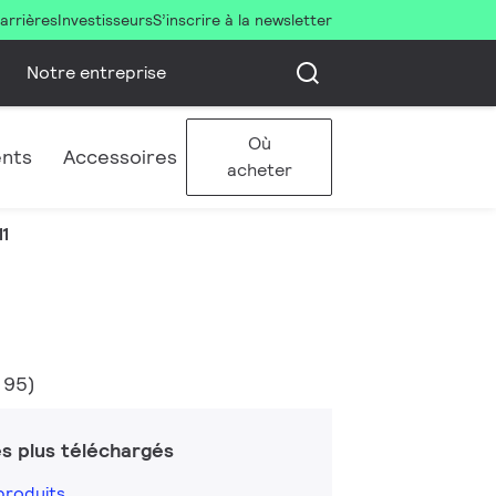
arrières
Investisseurs
S’inscrire à la newsletter
Notre entreprise
Où
ents
Accessoires
acheter
1
 95)
s plus téléchargés
produits