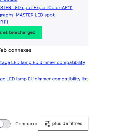
STER LED spot ExpertColor AR111
graphs-MASTER LED spot
R111
z et téléchargez
 Web connexes
oltage LED lamp EU dimmer compatibility
age LED lamp EU dimmer compatibility list
plus de filtres
Comparer