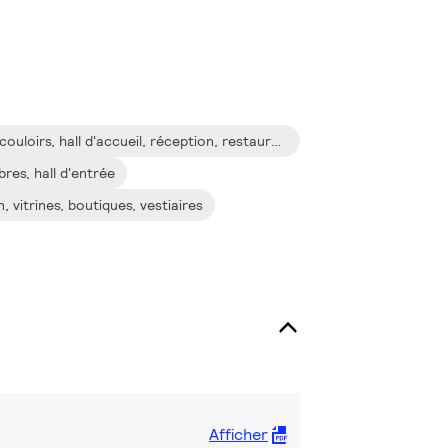
Hôtellerie : chambres d'hôtel, couloirs, hall d'accueil, réception, restaurants, bars, cafés
bres, hall d'entrée
 vitrines, boutiques, vestiaires
Afficher