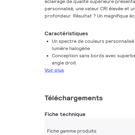
éclairage de qualité supérieure présent
personnalisé, une valeur CRI élevée et u
profondeur. Résultat ? Un magnifique écl
la conception innovante de la lentille sa
plupart des décors intérieurs, grâce à 
Caractéristiques
Vous pouvez également tirer parti de l
Un spectre de couleurs personnalisé i
ExpertColor, qui comprend également l
lumière halogène
LEDspot PAR.
Conception sans bords avec superbe 
angle droit
Voir plus
Téléchargements
Fiche technique
Fiche gamme produits