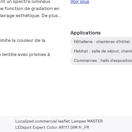
ant un spectre lumineux
Voir plus
ne fonction de gradation en
airage esthétique. De plus,
ns bord s'adapte à la
son aspect propre et soigné.
Applications
a gamme complète
mite la couleur de la
es lampes LEDspot MV et
Habitat : salle de séjour, cham
lentille avec prismes à
Commerces : halls d'exposition,
Localized commercial leaflet Lampes MASTER
LEDspot Expert Color AR111 DIM fr_FR