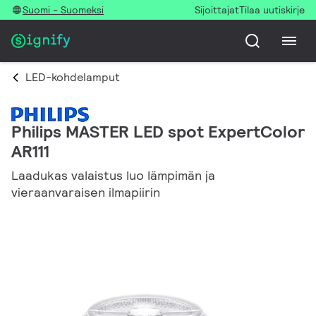
Suomi - Suomeksi
Sijoittajat
Tilaa uutiskirje
LED-kohdelamput
Philips MASTER LED spot ExpertColor
AR111
Laadukas valaistus luo lämpimän ja
vieraanvaraisen ilmapiirin