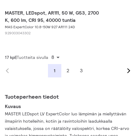
MASTER, LEDspot, AR111, 50 W, G53, 2700
K, 600 lm, CRI 95, 40000 tuntia
MAS ExpertColor 10.8-50W 927 AR111 24D
929003043302
8
17 kpl
Tuotteita sivulla
2
3
1
Tuoteperheen tiedot
Kuvaus
MASTER LEDspot LV ExpertColor luo lämpimän ja miellyttävän
ilmapiirin hotelleihin, kotiin ja ravintoloihin laadukkaalla
valaistuksella, jossa on räätälöity valospektri, korkea CRI-arvo
ja voimakas himmennystoiminto. Tuloksena saadaan upea