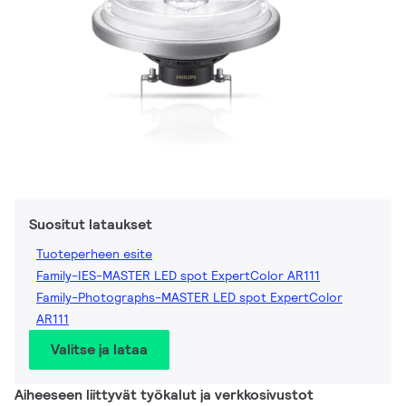
Suositut lataukset
Tuoteperheen esite
Family-IES-MASTER LED spot ExpertColor AR111
Family-Photographs-MASTER LED spot ExpertColor
AR111
Valitse ja lataa
Aiheeseen liittyvät työkalut ja verkkosivustot