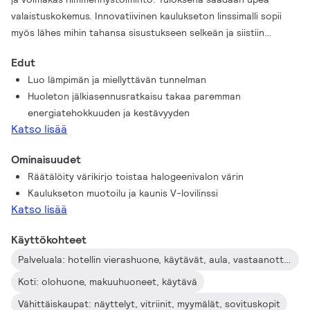
valaistuskokemus. Innovatiivinen kaulukseton linssimalli sopii
myös lähes mihin tahansa sisustukseen selkeän ja siistiin
ulkonäkönsä ansiosta. Voit lisäksi hyötyä koko ExpertColor-
Edut
perheestä, joka sisältää myös LEDspot MV- ja LEDspot Par -
Luo lämpimän ja miellyttävän tunnelman
lamput.
Huoleton jälkiasennusratkaisu takaa paremman
energiatehokkuuden ja kestävyyden
Katso lisää
Ominaisuudet
Räätälöity värikirjo toistaa halogeenivalon värin
Kaulukseton muotoilu ja kaunis V-lovilinssi
Katso lisää
Käyttökohteet
Palveluala: hotellin vierashuone, käytävät, aula, vastaanottoalue, ravintolat, baarit, kahvilat
Koti: olohuone, makuuhuoneet, käytävä
Vähittäiskaupat: näyttelyt, vitriinit, myymälät, sovituskopit