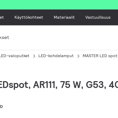
et
Käyttökohteet
Materiaalit
Vastuullisuus
kset
LED-valoputket
LED-kohdelamput
MASTER LED spot 
EDspot, AR111, 75 W, G53, 4
5D