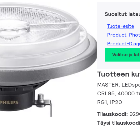
Suositut lata
Tuote-esite
Product-Pho
Product-Dia
Valitse ja la
Tuotteen ku
MASTER, LEDspot
CRI 95, 40000 tu
RG1, IP20
Tilauskoodi:
929
Täysi tilauskood