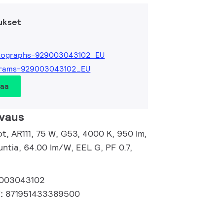
ukset
tographs-929003043102_EU
grams-929003043102_EU
taa
vaus
, AR111, 75 W, G53, 4000 K, 950 lm,
ntia, 64.00 lm/W, EEL G, PF 0.7,
003043102
i:
871951433389500