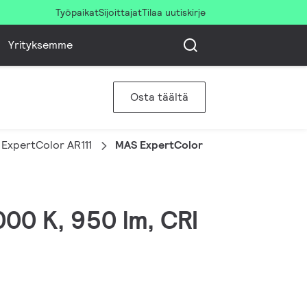
Työpaikat
Sijoittajat
Tilaa uutiskirje
Yrityksemme
Osta täältä
ExpertColor AR111
MAS ExpertColor 14.8-75W 940 AR111
000 K, 950 lm, CRI