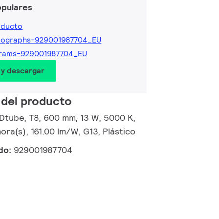
opulares
oducto
tographs-929001987704_EU
grams-929001987704_EU
 y descargar
 del producto
Dtube, T8, 600 mm, 13 W, 5000 K,
ora(s), 161.00 lm/W, G13, Plástico
ido:
929001987704