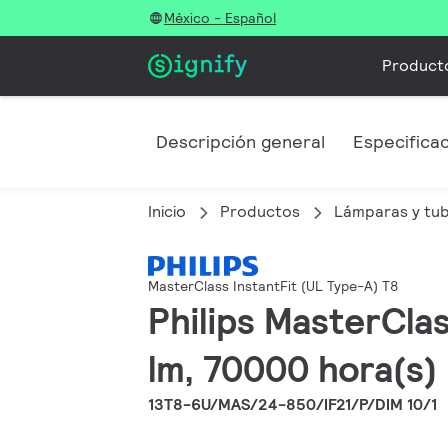
México - Español
Product
Descripción general
Especifica
Inicio
Productos
Lámparas y tu
MasterClass InstantFit (UL Type-A) T8
Philips MasterCla
lm, 70000 hora(s)
13T8-6U/MAS/24-850/IF21/P/DIM 10/1