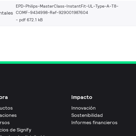
EPD-Philips-MasterClass-InstantFit-UL-Type-A-T8-
COMF-9434998-Ref-929001987604
ntales
pdf 672.1 kB
ora
Impacto
uctos
Innovación
caciones
Sostenibilidad
rsos
Informes financieros
cios de Signify