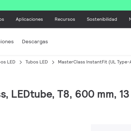
os
Aplicaciones
Recursos
Sostenibilidad
ciones
Descargas
bos LED
Tubos LED
MasterClass InstantFit (UL Type-
ss, LEDtube, T8, 600 mm, 13