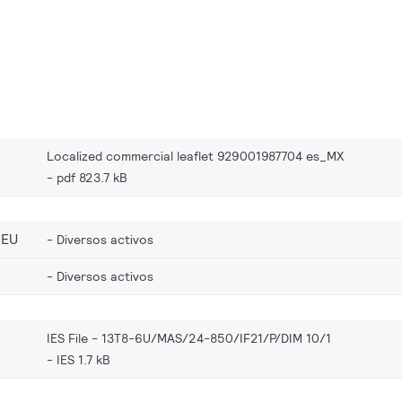
Localized commercial leaflet 929001987704 es_MX
pdf 823.7 kB
_EU
Diversos activos
Diversos activos
IES File - 13T8-6U/MAS/24-850/IF21/P/DIM 10/1
IES 1.7 kB