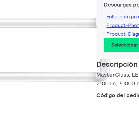
Descargas p
Folleto de pr
Product-Pho
Product-Dia
Seleccionar
Descripción
MasterClass, LE
2100 lm, 70000 h
Código del ped