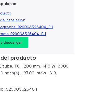
opulares
oducto
de instalación
tographs-929003525404_EU
grams-929003525404_EU
 y descargar
 del producto
Dtube, T8, 1200 mm, 14.5 W, 3000
0 hora(s), 137.00 lm/W, G13,
do:
929003525404