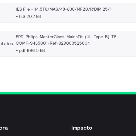
IES File - 14.5T8/MAS/48-830/MF20/P/DIM 25/1
IES 20.7 kB
EPD-Philips-MasterClass-MainsFit-(UL-Type-B)-T8-
COMF-9435001-Ref-929003525604
ntales
pdf 696.5 kB
ora
Impacto