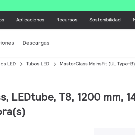
os
Aplicaciones
Recursos
Sostenibilidad
ciones
Descargas
bos LED
Tubos LED
MasterClass MainsFit (UL Type-B)
ss, LEDtube, T8, 1200 mm, 1
ra(s)