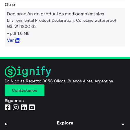
Otro
Declaración de productos medioambientales
Environmental Product Declaration, CoreLine waterproof
G3, WT120C G3
pdf 1.0 MB
Ver
Dr. Nicolas Repetto 3656 Olivos, Buenos Aires, Argentina
Contáctanos
Síguenos
Explora