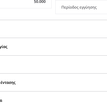
50.000
Περίοδος εγγύησης
γίας
 έντασης
μα