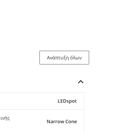
Ανάπτυξη όλων
LEDspot
ινής
Narrow Cone