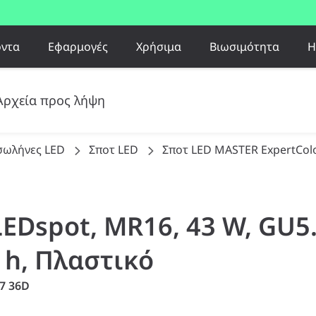
όντα
Εφαρμογές
Χρήσιμα
Βιωσιμότητα
Η
Αρχεία προς λήψη
σωλήνες LED
Σποτ LED
Σποτ LED MASTER ExpertCol
LEDspot, MR16, 43 W, GU5.
0 h, Πλαστικό
7 36D