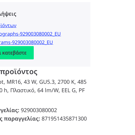
λήψεις
οϊόντων
tographs-929003080002_EU
grams-929003080002_EU
ι κατεβάστε
 προϊόντος
, MR16, 43 W, GU5.3, 2700 K, 485
0 h, Πλαστικό, 64 lm/W, EEL G, PF
γελίας:
929003080002
ς παραγγελίας:
871951435871300