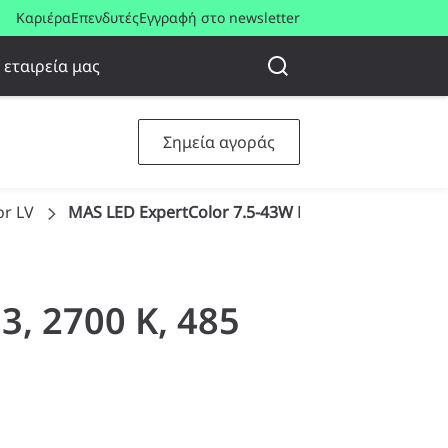
Καριέρα
Επενδυτές
Εγγραφή στο newsletter
 εταιρεία μας
Σημεία αγοράς
or LV
MAS LED ExpertColor 7.5-43W MR16 927 36D
3, 2700 K, 485