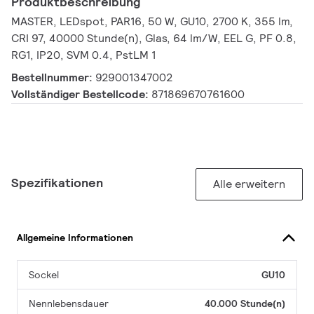
Produktbeschreibung
MASTER, LEDspot, PAR16, 50 W, GU10, 2700 K, 355 lm,
CRI 97, 40000 Stunde(n), Glas, 64 lm/W, EEL G, PF 0.8,
RG1, IP20, SVM 0.4, PstLM 1
Bestellnummer:
929001347002
Vollständiger Bestellcode:
871869670761600
Spezifikationen
Alle erweitern
Allgemeine Informationen
Sockel
GU10
Nennlebensdauer
40.000 Stunde(n)