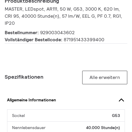
Produktbeschreibung
MASTER, LEDspot, AR111, 50 W, G53, 3000 K, 620 lm,
CRI 95, 40000 Stunde(n), 57 lm/W, EEL G, PF 0.7, RG1,
IP20
Bestellnummer:
929003043602
Vollständiger Bestellcode:
871951433399400
Spezifikationen
Alle erweitern
Allgemeine Informationen
Sockel
G53
Nennlebensdauer
40.000 Stunde(n)