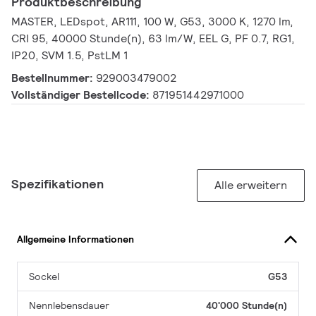
Produktbeschreibung
MASTER, LEDspot, AR111, 100 W, G53, 3000 K, 1270 lm,
CRI 95, 40000 Stunde(n), 63 lm/W, EEL G, PF 0.7, RG1,
IP20, SVM 1.5, PstLM 1
Bestellnummer:
929003479002
Vollständiger Bestellcode:
871951442971000
Spezifikationen
Alle erweitern
Allgemeine Informationen
Sockel
G53
Nennlebensdauer
40'000 Stunde(n)