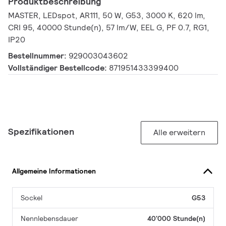
Produktbeschreibung
MASTER, LEDspot, AR111, 50 W, G53, 3000 K, 620 lm,
CRI 95, 40000 Stunde(n), 57 lm/W, EEL G, PF 0.7, RG1,
IP20
Bestellnummer:
929003043602
Vollständiger Bestellcode:
871951433399400
Spezifikationen
Alle erweitern
Allgemeine Informationen
Sockel
G53
Nennlebensdauer
40'000 Stunde(n)