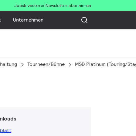
Jobs
Investoren
Newsletter abonnieren
t
Unternehmen
haltung
Tourneen/Bühne
MSD Platinum (Touring/Sta
nloads
blatt