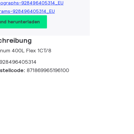
tographs-928496405314_EU
grams-928496405314_EU
und herunterladen
chreibung
tinum 400L Flex 1CT/8
928496405314
estellcode:
871869965196100