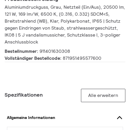
Aluminiumdruckguss, Grau, Netzteil (Ein/Aus), 20500 lm,
121 W, 169 lm/W, 6500 K, (0.316, 0.332) SDCM<5,
Breitstrahlend (WB), Klar, Polykarbonat, IP65 | Schutz
gegen Eindringen von Staub, strahlwassergeschützt,
IK08 | 5 J vandalismussicher, Schutzklasse I, 3-poliger
Anschlussblock
Bestellnummer:
911401630308
Vollständiger Bestellcode:
871951495577600
Spezifikationen
Alle erweitern
Allgemeine Informationen