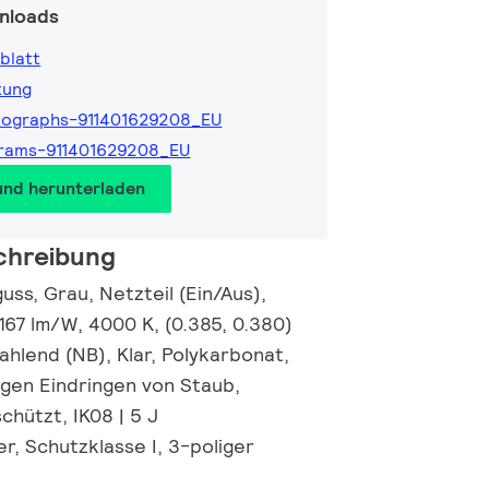
nloads
blatt
tung
tographs-911401629208_EU
rams-911401629208_EU
und herunterladen
chreibung
ss, Grau, Netzteil (Ein/Aus),
167 lm/W, 4000 K, (0.385, 0.380)
ahlend (NB), Klar, Polykarbonat,
egen Eindringen von Staub,
chützt, IK08 | 5 J
r, Schutzklasse I, 3-poliger