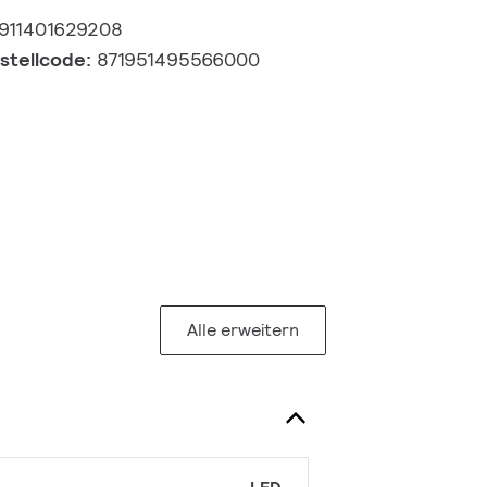
911401629208
estellcode:
871951495566000
Alle erweitern