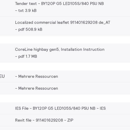
Tender text - BY120P G5 LED105S/840 PSU NB
txt 3.9 kB
Localized commercial leaflet 911401629208 de_AT
pdf 508.9 kB
CoreLine highbay gen5, Installation Instruction
pdf 1.7 MB
EU
Mehrere Ressourcen
Mehrere Ressourcen
IES File - BY120P G5 LED105S/840 PSU NB
IES
Revit file - 911401629208
ZIP