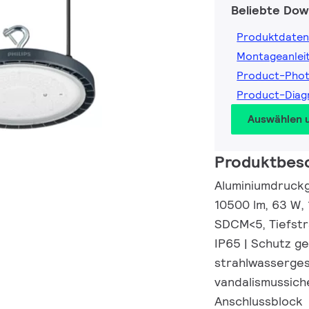
Beliebte Dow
Produktdaten
Montageanlei
Product-Pho
Product-Diag
Auswählen 
Produktbes
Aluminiumdruckgu
10500 lm, 63 W, 
SDCM<5, Tiefstr
IP65 | Schutz g
strahlwasserges
vandalismussiche
Anschlussblock