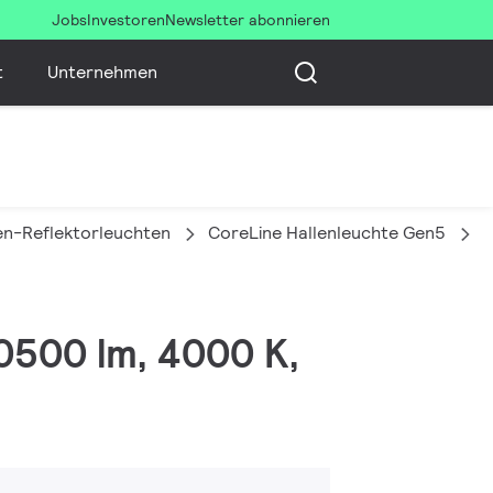
Jobs
Investoren
Newsletter abonnieren
t
Unternehmen
en-Reflektorleuchten
CoreLine Hallenleuchte Gen5
B
0500 lm, 4000 K,