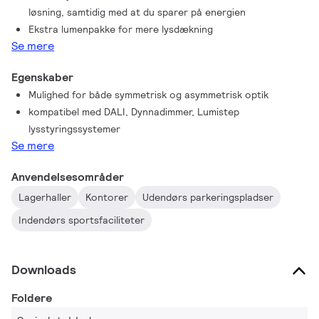
løsning, samtidig med at du sparer på energien
Det er en ideel projektørløsning til udendørsmiljøer såsom
Ekstra lumenpakke for mere lysdækning
industri-/kommercielle områder, parkeringspladser mv.
Se mere
Egenskaber
Mulighed for både symmetrisk og asymmetrisk optik
kompatibel med DALI, Dynnadimmer, Lumistep
lysstyringssystemer
Se mere
Anvendelsesområder
Lagerhaller
Kontorer
Udendørs parkeringspladser
Indendørs sportsfaciliteter
Downloads
Foldere