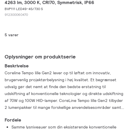
4263 lm, 3000 K, CRI70, Symmetrisk, IP66
BVP111 LED49-4S/730 S
912300060470
5 varer
Oplysninger om produktserie
Beskrivelse
Coreline Tempo lille Gen2 lever op til løftet om innovativ,
brugervenlig projektørbelysning i høj kvalitet. Et begrænset
udvalg gør det nemt at finde den bedste erstatning til
udskiftning af konventionelle teknologier og direkte udskiftning
af 70W og 100W HID-lamper. CoreLine Tempo lille Gen2 tilbyder
2 lumenpakker til mange forskellige anvendelsesområder samt
2 højtydende asymmetriske og symmetriske optikker.
Fordele
Installation af denne LED-projektør er simpel takket være det
Samme lysniveauer som din eksisterende konventionelle
U-formede monteringsbeslag og det eksterne 3-polede lynstik.