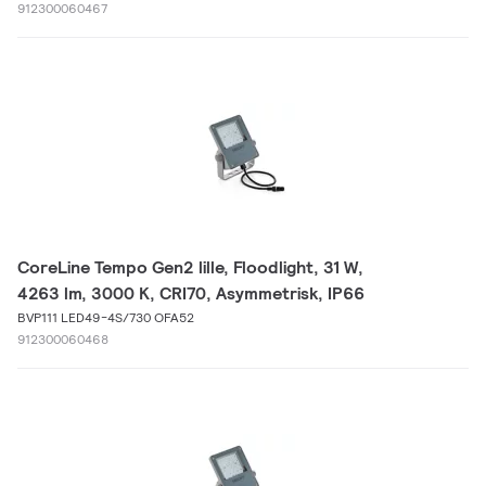
912300060467
CoreLine Tempo Gen2 lille, Floodlight, 31 W,
4263 lm, 3000 K, CRI70, Asymmetrisk, IP66
BVP111 LED49-4S/730 OFA52
912300060468