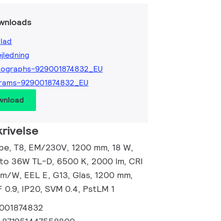
wnloads
lad
ejledning
tographs-929001874832_EU
grams-929001874832_EU
wnload
rivelse
e, T8, EM/230V, 1200 mm, 18 W,
 to 36W TL-D, 6500 K, 2000 lm, CRI
 lm/W, EEL E, G13, Glas, 1200 mm,
 0.9, IP20, SVM 0.4, PstLM 1
001874832