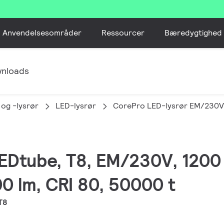
Anvendelsesområder
Ressourcer
Bæredygtighed
nloads
 og -lysrør
LED-lysrør
CorePro LED-lysrør EM/230V
LEDtube, T8, EM/230V, 120
0 lm, CRI 80, 50000 t
T8