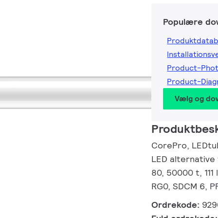
Populære do
Produktdatab
Installationsv
Product-Pho
Product-Dia
Vælg og do
Produktbesk
CorePro, LEDtub
LED alternative
80, 50000 t, 111
RG0, SDCM 6, PF
Ordrekode:
929