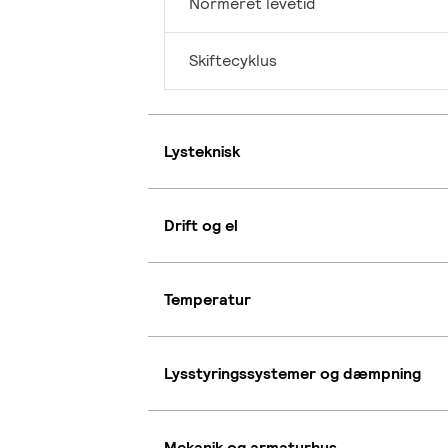
Normeret levetid
Skiftecyklus
Lysteknisk
Drift og el
Temperatur
Lysstyringssystemer og dæmpning
Mekanik og armaturhus