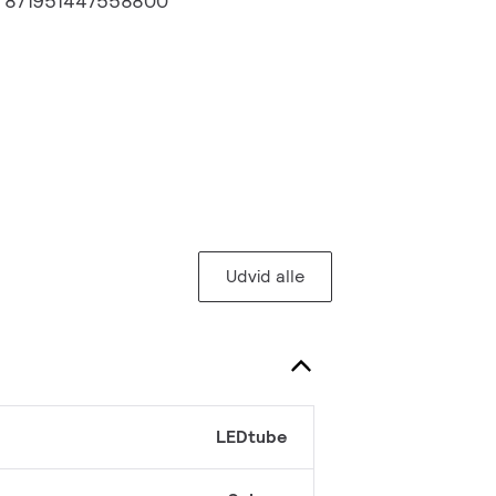
:
871951447558800
Udvid alle
LEDtube