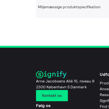
Miljømæssige produktspecifikation
Udf
Arne Jacobsens Allé 15, niveau 9
Prod
2300 København S Danmark
Anve
Ress
Kontakt os
Signi
Følg os
Find