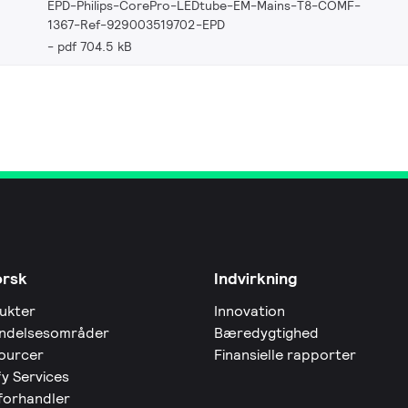
EPD-Philips-CorePro-LEDtube-EM-Mains-T8-COMF-
1367-Ref-929003519702-EPD
pdf 704.5 kB
orsk
Indvirkning
ukter
Innovation
ndelsesområder
Bæredygtighed
ourcer
Finansielle rapporter
fy Services
 forhandler