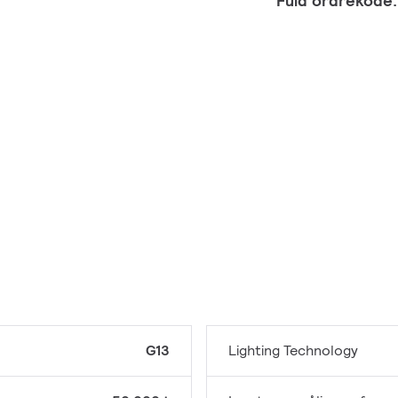
Fuld ordrekode
G13
Lighting Technology