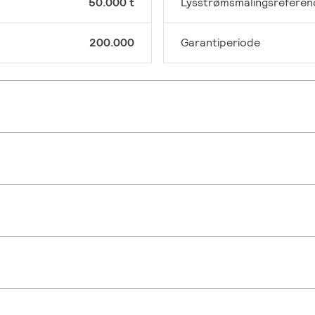
50.000 t
Lysstrømsmålingsreferen
200.000
Garantiperiode