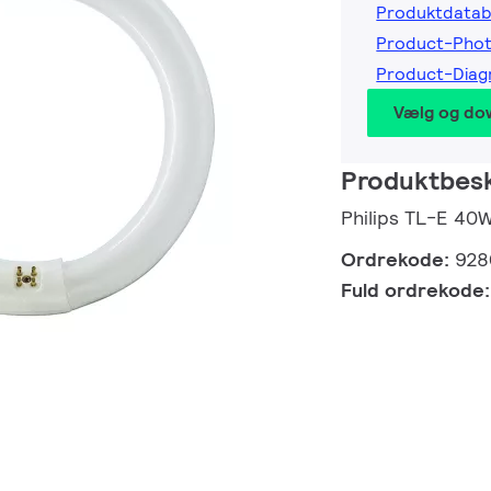
Produktdatab
Product-Pho
Product-Dia
Vælg og do
Produktbesk
Philips TL-E 40
Ordrekode:
928
Fuld ordrekode