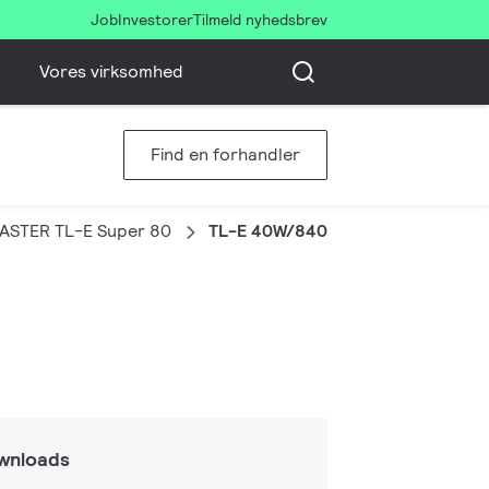
Job
Investorer
Tilmeld nyhedsbrev
Vores virksomhed
Find en forhandler
ASTER TL-E Super 80
TL-E 40W/840 1CT/12
wnloads