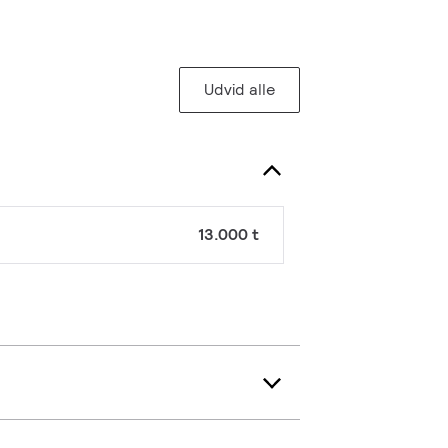
Udvid alle
)
13.000 t