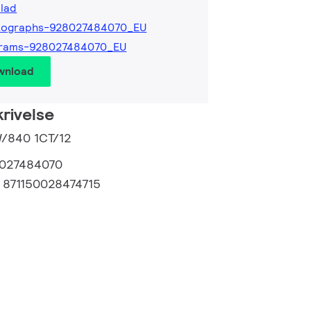
lad
tographs-928027484070_EU
grams-928027484070_EU
wnload
rivelse
W/840 1CT/12
027484070
:
871150028474715