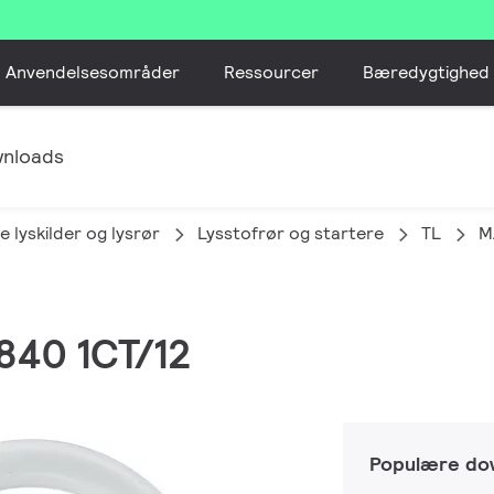
Anvendelsesområder
Ressourcer
Bæredygtighed
nloads
e lyskilder og lysrør
Lysstofrør og startere​
TL
M
840 1CT/12
Populære do