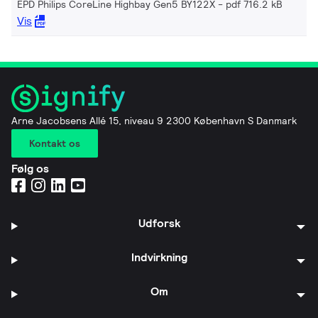
EPD Philips CoreLine Highbay Gen5 BY122X
pdf 716.2 kB
Vis
Arne Jacobsens Allé 15, niveau 9 2300 København S Danmark
Kontakt os
Følg os
Udforsk
Indvirkning
Om