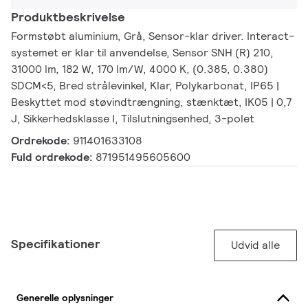
Produktbeskrivelse
Formstøbt aluminium, Grå, Sensor-klar driver. Interact-
systemet er klar til anvendelse, Sensor SNH (R) 210,
31000 lm, 182 W, 170 lm/W, 4000 K, (0.385, 0.380)
SDCM<5, Bred strålevinkel, Klar, Polykarbonat, IP65 |
Beskyttet mod støvindtrængning, stænktæt, IK05 | 0,7
J, Sikkerhedsklasse I, Tilslutningsenhed, 3-polet
Ordrekode:
911401633108
Fuld ordrekode:
871951495605600
Specifikationer
Udvid alle
Generelle oplysninger