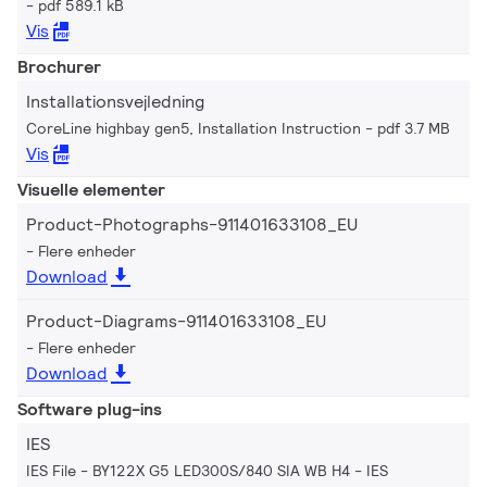
pdf 589.1 kB
Vis
Brochurer
Installationsvejledning
CoreLine highbay gen5, Installation Instruction
pdf 3.7 MB
Vis
Visuelle elementer
Product-Photographs-911401633108_EU
Flere enheder
Download
Product-Diagrams-911401633108_EU
Flere enheder
Download
Software plug-ins
IES
IES File - BY122X G5 LED300S/840 SIA WB H4
IES