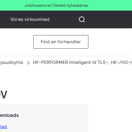
Job
Investorer
Tilmeld nyhedsbrev
Vores virksomhed
Find en forhandler
 lysudbytte
HF-PERFORMER Intelligent til TL5-, HE-/HO-l
0V
wnloads
lad