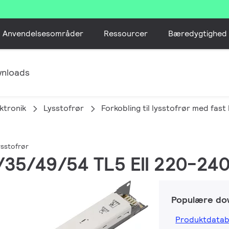
Anvendelsesområder
Ressourcer
Bæredygtighed
nloads
ktronik
Lysstofrør
Forkobling til lysstofrør med fast
ysstofrør
8/35/49/54 TL5 EII 220-24
Populære do
Produktdatab