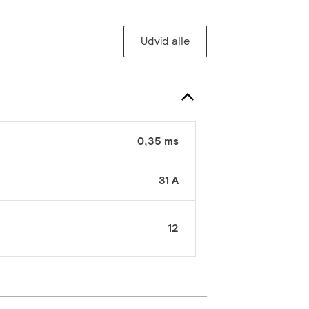
Udvid alle
0,35 ms
31 A
12