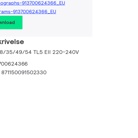
tographs-913700624366_EU
grams-913700624366_EU
wnload
rivelse
 28/35/49/54 TL5 EII 220-240V
700624366
:
871150091502330