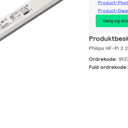
Product-Pho
Product-Dia
Vælg og do
Produktbesk
Philips HF-Pi 2
Ordrekode:
913
Fuld ordrekode