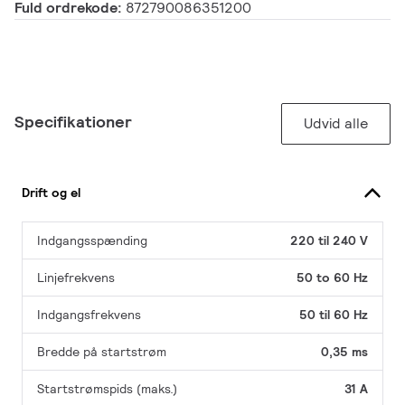
Fuld ordrekode:
872790086351200
Specifikationer
Udvid alle
Drift og el
Indgangsspænding
220 til 240 V
Linjefrekvens
50 to 60 Hz
Indgangsfrekvens
50 til 60 Hz
Bredde på startstrøm
0,35 ms
Startstrømspids (maks.)
31 A