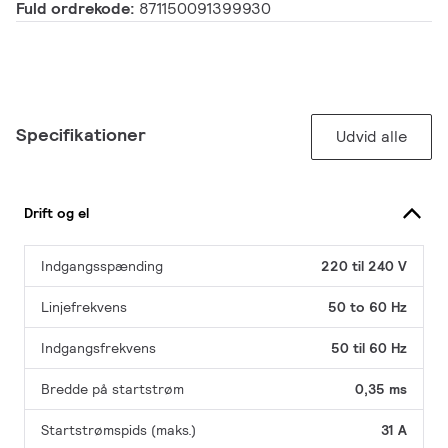
Fuld ordrekode:
871150091399930
Specifikationer
Udvid alle
Drift og el
Indgangsspænding
220 til 240 V
Linjefrekvens
50 to 60 Hz
Indgangsfrekvens
50 til 60 Hz
Bredde på startstrøm
0,35 ms
Startstrømspids (maks.)
31 A