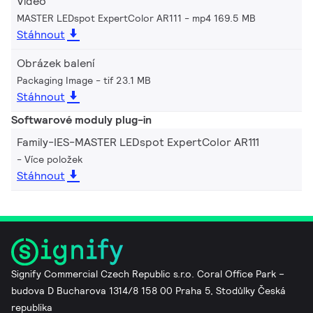
Video
MASTER LEDspot ExpertColor AR111
mp4 169.5 MB
Stáhnout
Obrázek balení
Packaging Image
tif 23.1 MB
Stáhnout
Softwarové moduly plug-in
Family-IES-MASTER LEDspot ExpertColor AR111
Více položek
Stáhnout
Signify Commercial Czech Republic s.r.o. Coral Office Park –
budova D Bucharova 1314/8 158 00 Praha 5, Stodůlky Česká
republika