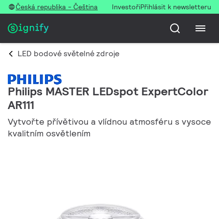
Česká republika - Čeština
Investoři
Přihlásit k newsletteru
LED bodové světelné zdroje
Philips MASTER LEDspot ExpertColor
AR111
Vytvořte přívětivou a vlídnou atmosféru s vysoce
kvalitním osvětlením