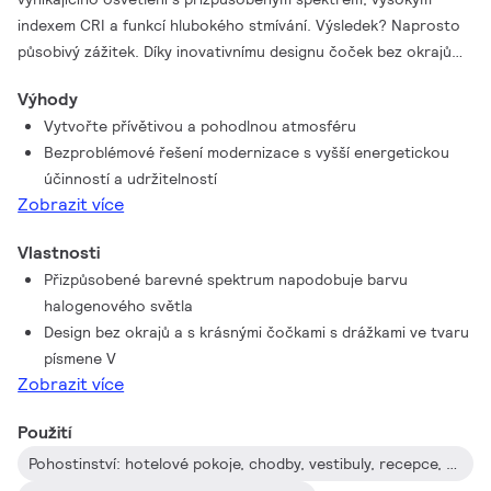
indexem CRI a funkcí hlubokého stmívání. Výsledek? Naprosto
působivý zážitek. Díky inovativnímu designu čoček bez okrajů
a čistému a elegantnímu vzhledu je toto řešení vhodné pro
Výhody
téměř jakýkoli styl zařízení interiéru. Můžete také využít výhod
Vytvořte přívětivou a pohodlnou atmosféru
řady ExpertColor, do které patří také světelné zdroje LEDspot
Bezproblémové řešení modernizace s vyšší energetickou
MV a LEDspot Par.
účinností a udržitelností
Zobrazit více
Vlastnosti
Přizpůsobené barevné spektrum napodobuje barvu
halogenového světla
Design bez okrajů a s krásnými čočkami s drážkami ve tvaru
písmene V
Zobrazit více
Použití
Pohostinství: hotelové pokoje, chodby, vestibuly, recepce, restaurace, bary a kavárny