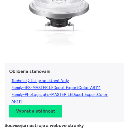
Oblíbená stahování
Technický list produktové řady
Family-IES-MASTER LEDspot ExpertColor AR111
Family-Photographs-MASTER LEDspot ExpertColor
AR111
Vybrat a stáhnout
Související nástroje a webové stránky