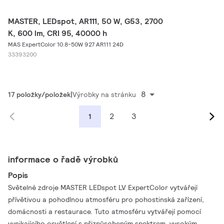
MASTER, LEDspot, AR111, 50 W, G53, 2700
K, 600 lm, CRI 95, 40000 h
MAS ExpertColor 10.8-50W 927 AR111 24D
33393200
8
17 položky/položek
Výrobky na stránku
2
3
1
informace o řadě výrobků
Popis
Světelné zdroje MASTER LEDspot LV ExpertColor vytvářejí
přívětivou a pohodlnou atmosféru pro pohostinská zařízení,
domácnosti a restaurace. Tuto atmosféru vytvářejí pomocí
vynikajícího osvětlení s přizpůsobeným spektrem, vysokým