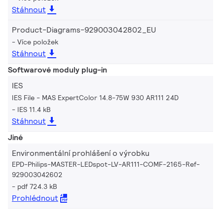
Stáhnout
Product-Diagrams-929003042802_EU
Více položek
Stáhnout
Softwarové moduly plug-in
IES
IES File - MAS ExpertColor 14.8-75W 930 AR111 24D
IES 11.4 kB
Stáhnout
Jiné
Environmentální prohlášení o výrobku
EPD-Philips-MASTER-LEDspot-LV-AR111-COMF-2165-Ref-
929003042602
pdf 724.3 kB
Prohlédnout