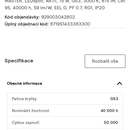
MASTER, LEDspot, AR111, 75 W, G53, 3000 K, 875 lm, CRI
95, 40000 h, 59 lm/W, EEL G, PF 0.7, RG1, IP20
Kód objendávky:
929003042802
Úplný objednací kód:
871951433383300
Specifikace
Rozbalit vše
Obecné informace
Patice krytky
G53
Nominální životnost
40 000 h
Cyklus zapnutí
50 000