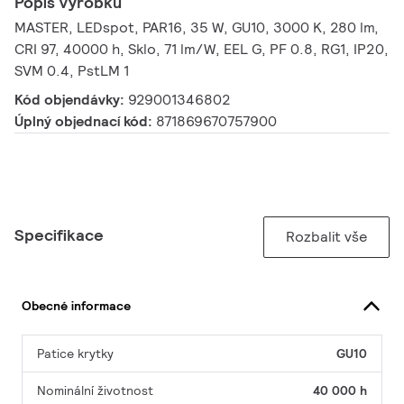
Popis výrobku
MASTER, LEDspot, PAR16, 35 W, GU10, 3000 K, 280 lm,
CRI 97, 40000 h, Sklo, 71 lm/W, EEL G, PF 0.8, RG1, IP20,
SVM 0.4, PstLM 1
Kód objendávky:
929001346802
Úplný objednací kód:
871869670757900
Specifikace
Rozbalit vše
Obecné informace
Patice krytky
GU10
Nominální životnost
40 000 h