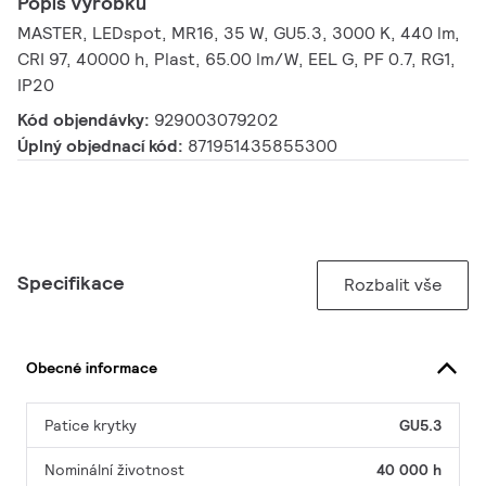
Popis výrobku
MASTER, LEDspot, MR16, 35 W, GU5.3, 3000 K, 440 lm,
CRI 97, 40000 h, Plast, 65.00 lm/W, EEL G, PF 0.7, RG1,
IP20
Kód objendávky:
929003079202
Úplný objednací kód:
871951435855300
Specifikace
Rozbalit vše
Obecné informace
Patice krytky
GU5.3
Nominální životnost
40 000 h