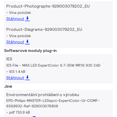
Product-Photographs-929003079202_EU
Více položek
Stáhnout
Product-Diagrams-929003079202_EU
Více položek
Stáhnout
Softwarové moduly plug-in
IES
IES File - MAS LED ExpertColor 6.7-35W MR16 930 24D
IES 1.4 kB
Stáhnout
Jiné
Environmentální prohlášení o výrobku
EPD-Philips-MASTER-LEDspot-ExpertColor-LV-COMF-
6568932-Ref-929003076808
pdf 733.9 kB