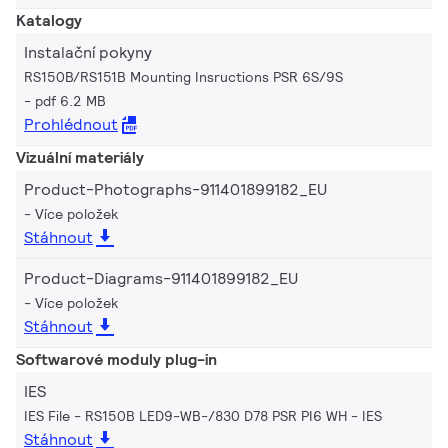
Katalogy
Instalační pokyny
RS150B/RS151B Mounting Insructions PSR 6S/9S
pdf 6.2 MB
Prohlédnout
Vizuální materiály
Product-Photographs-911401899182_EU
Více položek
Stáhnout
Product-Diagrams-911401899182_EU
Více položek
Stáhnout
Softwarové moduly plug-in
IES
IES File - RS150B LED9-WB-/830 D78 PSR PI6 WH
IES
Stáhnout