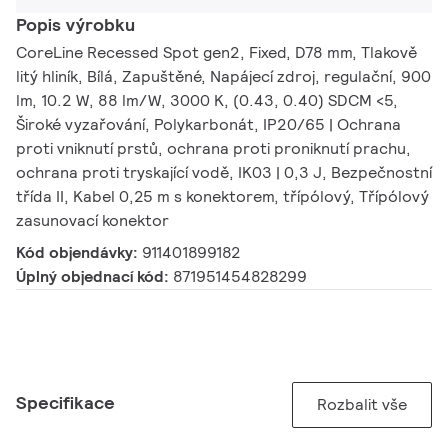
Popis výrobku
CoreLine Recessed Spot gen2, Fixed, D78 mm, Tlakově
litý hliník, Bílá, Zapuštěné, Napájecí zdroj, regulační, 900
lm, 10.2 W, 88 lm/W, 3000 K, (0.43, 0.40) SDCM <5,
Široké vyzařování, Polykarbonát, IP20/65 | Ochrana
proti vniknutí prstů, ochrana proti proniknutí prachu,
ochrana proti tryskající vodě, IK03 | 0,3 J, Bezpečnostní
třída II, Kabel 0,25 m s konektorem, třípólový, Třípólový
zasunovací konektor
Kód objendávky:
911401899182
Úplný objednací kód:
871951454828299
Specifikace
Rozbalit vše