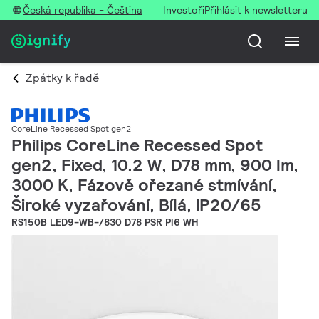
Česká republika - Čeština
Investoři
Přihlásit k newsletteru
Zpátky k řadě
CoreLine Recessed Spot gen2
Philips CoreLine Recessed Spot
gen2, Fixed, 10.2 W, D78 mm, 900 lm,
3000 K, Fázově ořezané stmívání,
Široké vyzařování, Bílá, IP20/65
RS150B LED9-WB-/830 D78 PSR PI6 WH