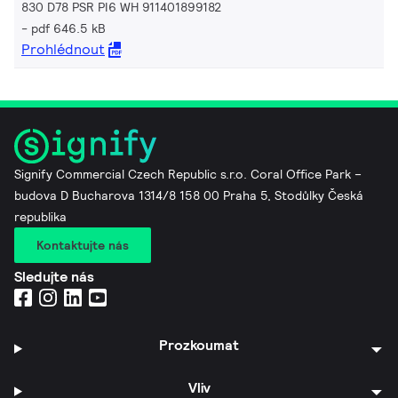
830 D78 PSR PI6 WH 911401899182
pdf 646.5 kB
Prohlédnout
Signify Commercial Czech Republic s.r.o. Coral Office Park –
budova D Bucharova 1314/8 158 00 Praha 5, Stodůlky Česká
republika
Kontaktujte nás
Sledujte nás
Prozkoumat
Vliv