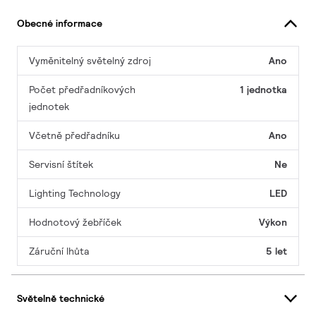
Obecné informace
Vyměnitelný světelný zdroj
Ano
Počet předřadníkových
1 jednotka
jednotek
Včetně předřadníku
Ano
Servisní štítek
Ne
Lighting Technology
LED
Hodnotový žebříček
Výkon
Záruční lhůta
5 let
Světelně technické