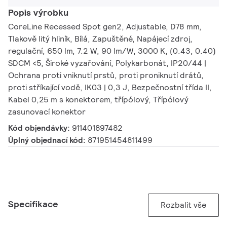
Popis výrobku
CoreLine Recessed Spot gen2, Adjustable, D78 mm,
Tlakově litý hliník, Bílá, Zapuštěné, Napájecí zdroj,
regulační, 650 lm, 7.2 W, 90 lm/W, 3000 K, (0.43, 0.40)
SDCM <5, Široké vyzařování, Polykarbonát, IP20/44 |
Ochrana proti vniknutí prstů, proti proniknutí drátů,
proti stříkající vodě, IK03 | 0,3 J, Bezpečnostní třída II,
Kabel 0,25 m s konektorem, třípólový, Třípólový
zasunovací konektor
Kód objendávky:
911401897482
Úplný objednací kód:
871951454811499
Specifikace
Rozbalit vše