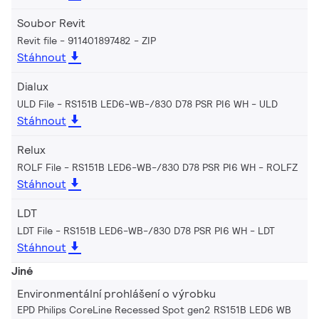
Soubor Revit
Revit file - 911401897482
ZIP
Stáhnout
Dialux
ULD File - RS151B LED6-WB-/830 D78 PSR PI6 WH
ULD
Stáhnout
Relux
ROLF File - RS151B LED6-WB-/830 D78 PSR PI6 WH
ROLFZ
Stáhnout
LDT
LDT File - RS151B LED6-WB-/830 D78 PSR PI6 WH
LDT
Stáhnout
Jiné
Environmentální prohlášení o výrobku
EPD Philips CoreLine Recessed Spot gen2 RS151B LED6 WB