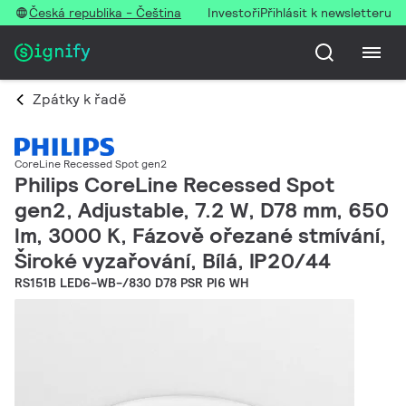
Česká republika - Čeština
Investoři
Přihlásit k newsletteru
Zpátky k řadě
CoreLine Recessed Spot gen2
Philips CoreLine Recessed Spot
gen2, Adjustable, 7.2 W, D78 mm, 650
lm, 3000 K, Fázově ořezané stmívání,
Široké vyzařování, Bílá, IP20/44
RS151B LED6-WB-/830 D78 PSR PI6 WH