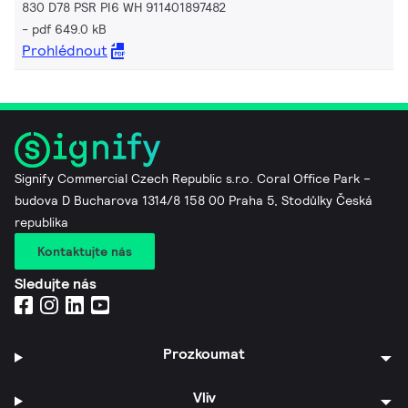
830 D78 PSR PI6 WH 911401897482
pdf 649.0 kB
Prohlédnout
Signify Commercial Czech Republic s.r.o. Coral Office Park –
budova D Bucharova 1314/8 158 00 Praha 5, Stodůlky Česká
republika
Kontaktujte nás
Sledujte nás
Prozkoumat
Vliv