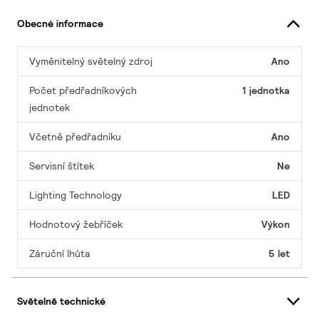
Obecné informace
Vyměnitelný světelný zdroj
Ano
Počet předřadníkových
1 jednotka
jednotek
Včetně předřadníku
Ano
Servisní štítek
Ne
Lighting Technology
LED
Hodnotový žebříček
Výkon
Záruční lhůta
5 let
Světelně technické