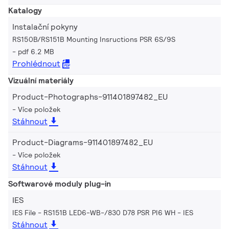
Katalogy
Instalační pokyny
RS150B/RS151B Mounting Insructions PSR 6S/9S
pdf 6.2 MB
Prohlédnout
Vizuální materiály
Product-Photographs-911401897482_EU
Více položek
Stáhnout
Product-Diagrams-911401897482_EU
Více položek
Stáhnout
Softwarové moduly plug-in
IES
IES File - RS151B LED6-WB-/830 D78 PSR PI6 WH
IES
Stáhnout