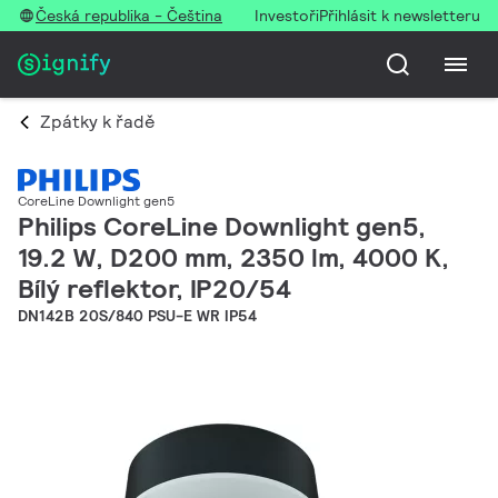
Česká republika - Čeština
Investoři
Přihlásit k newsletteru
Zpátky k řadě
CoreLine Downlight gen5
Philips CoreLine Downlight gen5,
19.2 W, D200 mm, 2350 lm, 4000 K,
Bílý reflektor, IP20/54
DN142B 20S/840 PSU-E WR IP54