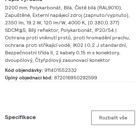
D200 mm, Polykarbonát, Bílá, Čistě bílá (RAL9010),
Zapuštěné, Externí napájecí zdroj (zapnuto/vypnuto),
2350 lm, 19.2 W, 120 lm/W, 4000 K, (0.380,0.377)
SDCM≦5, Bílý reflektor, Polykarbonát, IP20/54 |
Ochrana proti vniknutí prstů, proti hromadění prachu,
ochrana proti stříkající vodě, IK02 | 0,2 J standardní,
Bezpečnostní třída II, 2 kabely 0,15 m s konektory,
dvoupólový, Čtyřpólový zasunovací konektor
Kód objendávky:
911401552332
Úplný objednací kód:
872016950292599
Specifikace
Rozbalit vše