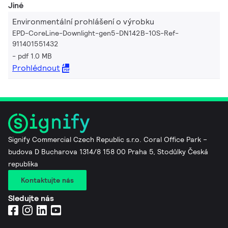
Jiné
Environmentální prohlášení o výrobku
EPD-CoreLine-Downlight-gen5-DN142B-10S-Ref-
911401551432
pdf 1.0 MB
Prohlédnout
Signify Commercial Czech Republic s.r.o. Coral Office Park –
budova D Bucharova 1314/8 158 00 Praha 5, Stodůlky Česká
republika
Kontaktujte nás
Sledujte nás