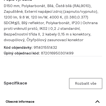
D150 mm, Polykarbonát, Bílá, Čistě bílá (RAL9010),
Zapuštěné, Externí napájecí zdroj (zapnuto/vypnuto),
1200 lm, 9.8 W, 120 lm/W, 4000 K, (0.380,0.377)
SDCM≦5, Bílý reflektor, Polykarbonát, IP20 | Ochrana
proti vniknutí prstů, IK02 | 0,2 J standardní,
Bezpečnostní třída II, 2 kabely 0,15 m s konektory,
dvoupólový, Čtyřpólový zasunovací konektor
Kód objendávky:
911401551432
Úplný objednací kód:
872016950301499
Specifikace
Rozbalit vše
Obecné informace