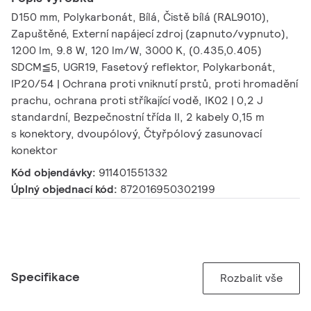
D150 mm, Polykarbonát, Bílá, Čistě bílá (RAL9010),
Zapuštěné, Externí napájecí zdroj (zapnuto/vypnuto),
1200 lm, 9.8 W, 120 lm/W, 3000 K, (0.435,0.405)
SDCM≦5, UGR19, Fasetový reflektor, Polykarbonát,
IP20/54 | Ochrana proti vniknutí prstů, proti hromadění
prachu, ochrana proti stříkající vodě, IK02 | 0,2 J
standardní, Bezpečnostní třída II, 2 kabely 0,15 m
s konektory, dvoupólový, Čtyřpólový zasunovací
konektor
Kód objendávky:
911401551332
Úplný objednací kód:
872016950302199
Specifikace
Rozbalit vše