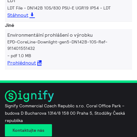
LDT
LDT File - DN142B 10S/830 PSU-E UGR19 IP54
LDT
Stáhnout
Jiné
Environmentální prohlášení o výrobku
EPD-CoreLine-Downlight-gen5-DN142B-10S-Ref-
911401551432
pdf 1.0 MB
Prohlédnout
Signify Commercial Czech Republic s.r.o. Coral Office Park –
budova D Bucharova 1314/8 158 00 Praha 5, Stodůlky Česká
republika
Kontaktujte nás