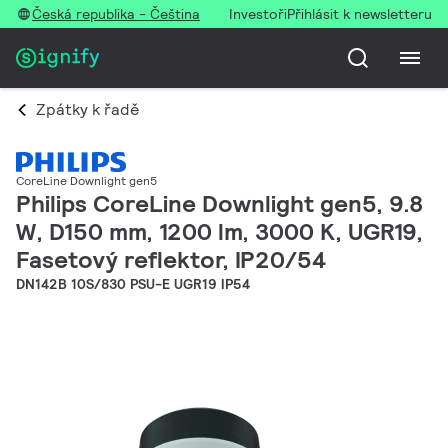
Česká republika - Čeština
Investoři
Přihlásit k newsletteru
Zpátky k řadě
CoreLine Downlight gen5
Philips CoreLine Downlight gen5, 9.8
W, D150 mm, 1200 lm, 3000 K, UGR19,
Fasetový reflektor, IP20/54
DN142B 10S/830 PSU-E UGR19 IP54