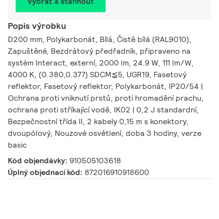
Vybrat a stáhnout
Popis výrobku
D200 mm, Polykarbonát, Bílá, Čistě bílá (RAL9010),
Zapuštěné, Bezdrátový předřadník, připraveno na
systém Interact, externí, 2000 lm, 24.9 W, 111 lm/W,
4000 K, (0.380,0.377) SDCM≦5, UGR19, Fasetový
reflektor, Fasetový reflektor, Polykarbonát, IP20/54 |
Ochrana proti vniknutí prstů, proti hromadění prachu,
ochrana proti stříkající vodě, IK02 | 0,2 J standardní,
Bezpečnostní třída II, 2 kabely 0,15 m s konektory,
dvoupólový, Nouzové osvětlení, doba 3 hodiny, verze
basic
Kód objendávky:
910505103618
Úplný objednací kód:
872016910918600