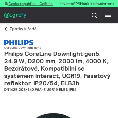
Česká republika - Čeština
Investoři
Přihlásit k newsletteru
Zpátky k řadě
CoreLine Downlight gen5
Philips CoreLine Downlight gen5,
24.9 W, D200 mm, 2000 lm, 4000 K,
Bezdrátové, Kompatibilní se
systémem Interact, UGR19, Fasetový
reflektor, IP20/54, ELB3h
DN142B 20S/840 WIA-E UGR19 ELB3 IP54