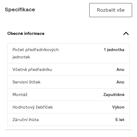
Specifikace
Rozbalit vše
Obecné informace
Počet předřadníkových
1 jednotka
jednotek
Včetně předřadníku
Ano
Servisní štítek
Ano
Montáž
Zapuštěné
Hodnotový žebříček
Výkon
Záruční lhůta
5 let