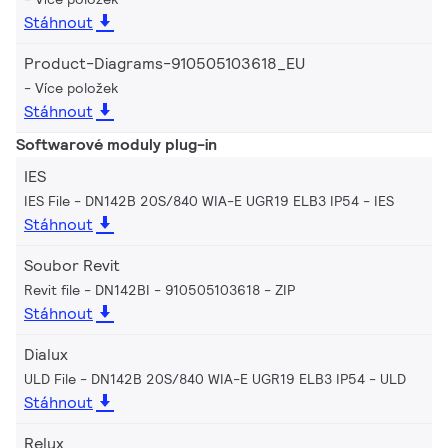
Stáhnout
Product-Diagrams-910505103618_EU
Více položek
Stáhnout
Softwarové moduly plug-in
IES
IES File - DN142B 20S/840 WIA-E UGR19 ELB3 IP54
IES
Stáhnout
Soubor Revit
Revit file - DN142BI - 910505103618
ZIP
Stáhnout
Dialux
ULD File - DN142B 20S/840 WIA-E UGR19 ELB3 IP54
ULD
Stáhnout
Relux