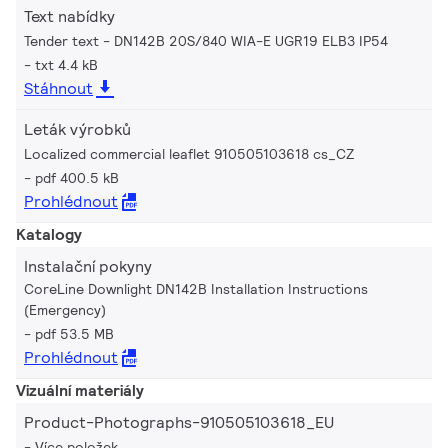
Text nabídky
Tender text - DN142B 20S/840 WIA-E UGR19 ELB3 IP54
txt 4.4 kB
Stáhnout
Leták výrobků
Localized commercial leaflet 910505103618 cs_CZ
pdf 400.5 kB
Prohlédnout
Katalogy
Instalační pokyny
CoreLine Downlight DN142B Installation Instructions
(Emergency)
pdf 53.5 MB
Prohlédnout
Vizuální materiály
Product-Photographs-910505103618_EU
Více položek