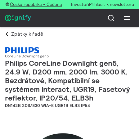
Česká republika - Čeština
Investoři
Přihlásit k newsletteru
Zpátky k řadě
CoreLine Downlight gen5
Philips CoreLine Downlight gen5,
24.9 W, D200 mm, 2000 lm, 3000 K,
Bezdrátové, Kompatibilní se
systémem Interact, UGR19, Fasetový
reflektor, IP20/54, ELB3h
DN142B 20S/830 WIA-E UGR19 ELB3 IP54