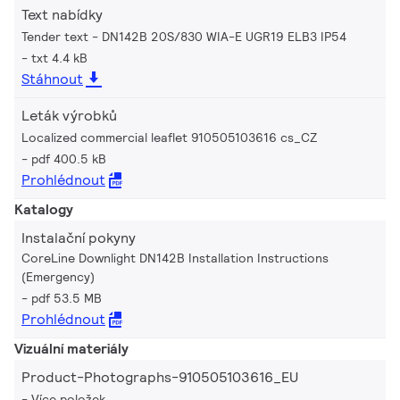
Text nabídky
Tender text - DN142B 20S/830 WIA-E UGR19 ELB3 IP54
txt 4.4 kB
Stáhnout
Leták výrobků
Localized commercial leaflet 910505103616 cs_CZ
pdf 400.5 kB
Prohlédnout
Katalogy
Instalační pokyny
CoreLine Downlight DN142B Installation Instructions
(Emergency)
pdf 53.5 MB
Prohlédnout
Vizuální materiály
Product-Photographs-910505103616_EU
Více položek