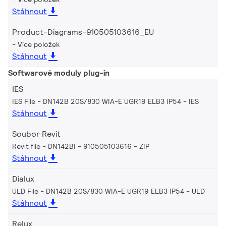
Stáhnout
Product-Diagrams-910505103616_EU
Více položek
Stáhnout
Softwarové moduly plug-in
IES
IES File - DN142B 20S/830 WIA-E UGR19 ELB3 IP54
IES
Stáhnout
Soubor Revit
Revit file - DN142BI - 910505103616
ZIP
Stáhnout
Dialux
ULD File - DN142B 20S/830 WIA-E UGR19 ELB3 IP54
ULD
Stáhnout
Relux