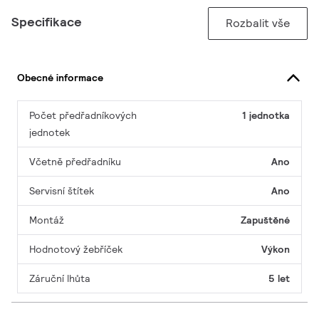
Specifikace
Rozbalit vše
Obecné informace
Počet předřadníkových
1 jednotka
jednotek
Včetně předřadníku
Ano
Servisní štítek
Ano
Montáž
Zapuštěné
Hodnotový žebříček
Výkon
Záruční lhůta
5 let