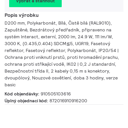
Vybrat a stáhnout
Popis výrobku
D200 mm, Polykarbonát, Bílá, Čistě bílá (RAL9010),
Zapuštěné, Bezdrátový předřadník, připraveno na
systém Interact, externí, 2000 lm, 24.9 W, 111 lm/W,
3000 K, (0.435,0.404) SDCM≦5, UGR19, Fasetový
reflektor, Fasetový reflektor, Polykarbonát, IP20/54 |
Ochrana proti vniknutí prstů, proti hromadění prachu,
ochrana proti stříkající vodě, IK02 | 0,2 J standardní,
Bezpečnostní třída II, 2 kabely 0,15 m s konektory,
dvoupólový, Nouzové osvětlení, doba 3 hodiny, verze
basic
Kód objendávky:
910505103616
Úplný objednací kód:
872016910916200