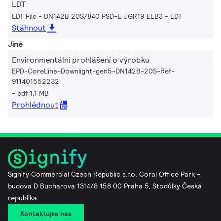
LDT
LDT File - DN142B 20S/840 PSD-E UGR19 ELB3
LDT
Stáhnout
Jiné
Environmentální prohlášení o výrobku
EPD-CoreLine-Downlight-gen5-DN142B-20S-Ref-
911401552232
pdf 1.1 MB
Prohlédnout
Signify Commercial Czech Republic s.r.o. Coral Office Park –
budova D Bucharova 1314/8 158 00 Praha 5, Stodůlky Česká
republika
Kontaktujte nás