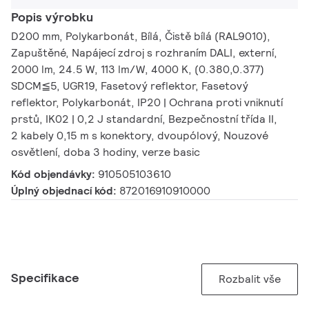
Popis výrobku
D200 mm, Polykarbonát, Bílá, Čistě bílá (RAL9010),
Zapuštěné, Napájecí zdroj s rozhraním DALI, externí,
2000 lm, 24.5 W, 113 lm/W, 4000 K, (0.380,0.377)
SDCM≦5, UGR19, Fasetový reflektor, Fasetový
reflektor, Polykarbonát, IP20 | Ochrana proti vniknutí
prstů, IK02 | 0,2 J standardní, Bezpečnostní třída II,
2 kabely 0,15 m s konektory, dvoupólový, Nouzové
osvětlení, doba 3 hodiny, verze basic
Kód objendávky:
910505103610
Úplný objednací kód:
872016910910000
Specifikace
Rozbalit vše