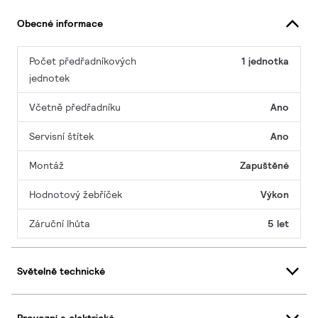
Obecné informace
Počet předřadníkových
1 jednotka
jednotek
Včetně předřadníku
Ano
Servisní štítek
Ano
Montáž
Zapuštěné
Hodnotový žebříček
Výkon
Záruční lhůta
5 let
Světelně technické
Provozní a elektrické