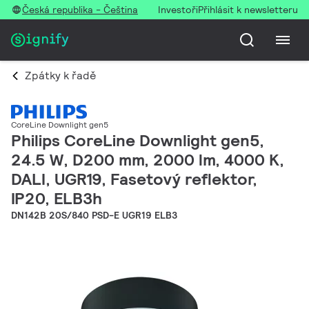
Česká republika - Čeština
Investoři
Přihlásit k newsletteru
Zpátky k řadě
CoreLine Downlight gen5
Philips CoreLine Downlight gen5,
24.5 W, D200 mm, 2000 lm, 4000 K,
DALI, UGR19, Fasetový reflektor,
IP20, ELB3h
DN142B 20S/840 PSD-E UGR19 ELB3