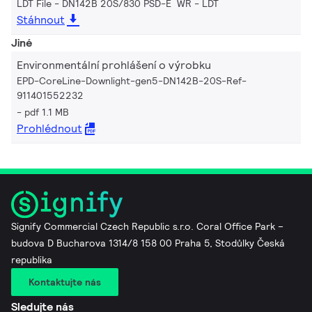
LDT File - DN142B 20S/830 PSD-E WR
LDT
Stáhnout
Jiné
Environmentální prohlášení o výrobku
EPD-CoreLine-Downlight-gen5-DN142B-20S-Ref-
911401552232
pdf 1.1 MB
Prohlédnout
Signify Commercial Czech Republic s.r.o. Coral Office Park –
budova D Bucharova 1314/8 158 00 Praha 5, Stodůlky Česká
republika
Kontaktujte nás
Sledujte nás