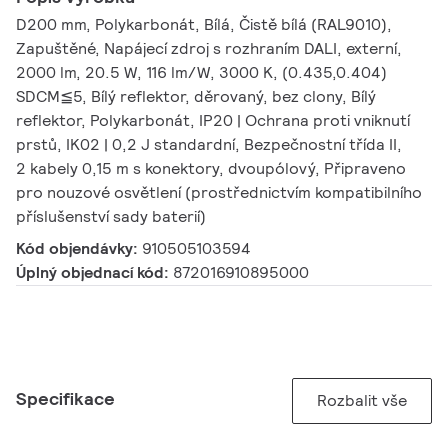
D200 mm, Polykarbonát, Bílá, Čistě bílá (RAL9010),
Zapuštěné, Napájecí zdroj s rozhraním DALI, externí,
2000 lm, 20.5 W, 116 lm/W, 3000 K, (0.435,0.404)
SDCM≦5, Bílý reflektor, děrovaný, bez clony, Bílý
reflektor, Polykarbonát, IP20 | Ochrana proti vniknutí
prstů, IK02 | 0,2 J standardní, Bezpečnostní třída II,
2 kabely 0,15 m s konektory, dvoupólový, Připraveno
pro nouzové osvětlení (prostřednictvím kompatibilního
příslušenství sady baterií)
Kód objendávky:
910505103594
Úplný objednací kód:
872016910895000
Specifikace
Rozbalit vše