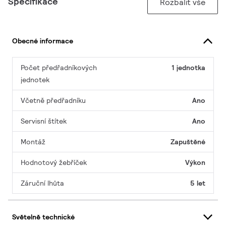
Specifikace
Rozbalit vše
Obecné informace
Počet předřadníkových
1 jednotka
jednotek
Včetně předřadníku
Ano
Servisní štítek
Ano
Montáž
Zapuštěné
Hodnotový žebříček
Výkon
Záruční lhůta
5 let
Světelně technické