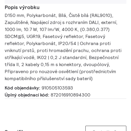
Popis výrobku
D150 mm, Polykarbonát, Bílá, Čistě bílá (RAL9010),
Zapuštěné, Napájecí zdroj s rozhraním DALI, externí,
1000 lm, 10.7 W, 107 lm/W, 4000 K, (0.380,0.377)
SDCM≦5, UGR19, Fasetový reflektor, Fasetový
reflektor, Polykarbonát, IP20/54 | Ochrana proti
vniknutí prstů, proti hromadění prachu, ochrana proti
stříkající vodě, IK02 | 0,2 J standardní, Bezpečnostní
třída II, 2 kabely 0,15 m s konektory, dvoupólový,
Připraveno pro nouzové osvětlení (prostřednictvím
kompatibilního příslušenství sady baterií)
Kód objendávky:
910505103593
Úplný objednací kód:
872016910894300