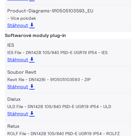
Product-Diagrams-910505103593_EU
Více položek
Stáhnout
Softwarové moduly plug-in
IES
IES File - DN142B 10S/840 PSD-E UGR19 IP54
IES
Stáhnout
Soubor Revit
Revit file - DN142BI - 910505103593
ZIP
Stáhnout
Dialux
ULD File - DN142B 10S/840 PSD-E UGR19 IP54
ULD
Stáhnout
Relux
ROLF File - DN142B 10S/840 PSD-E UGR19 IP54
ROLFZ