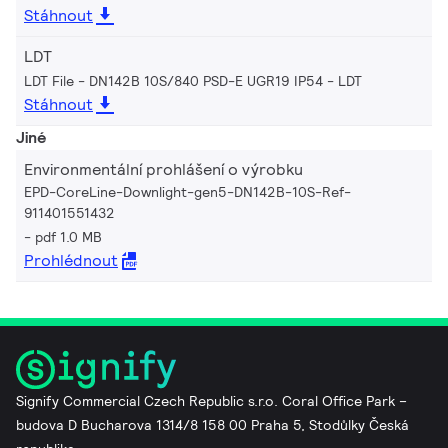
Stáhnout
LDT
LDT File - DN142B 10S/840 PSD-E UGR19 IP54
LDT
Stáhnout
Jiné
Environmentální prohlášení o výrobku
EPD-CoreLine-Downlight-gen5-DN142B-10S-Ref-
911401551432
pdf 1.0 MB
Prohlédnout
Signify Commercial Czech Republic s.r.o. Coral Office Park –
budova D Bucharova 1314/8 158 00 Praha 5, Stodůlky Česká