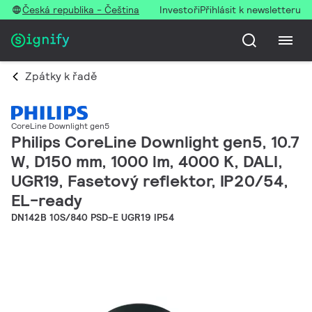
Česká republika - Čeština
Investoři
Přihlásit k newsletteru
Zpátky k řadě
CoreLine Downlight gen5
Philips CoreLine Downlight gen5, 10.7
W, D150 mm, 1000 lm, 4000 K, DALI,
UGR19, Fasetový reflektor, IP20/54,
EL-ready
DN142B 10S/840 PSD-E UGR19 IP54