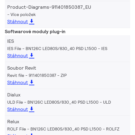
Product-Diagrams-911401850387_EU
Více položek
Stáhnout
Softwarové moduly plug-in
IES
IES File - BN126C LED80S/830_40 PSD L1500
IES
Stáhnout
Soubor Revit
Revit file - 911401850387
ZIP
Stáhnout
Dialux
ULD File - BN126C LED80S/830_40 PSD L1500
ULD
Stáhnout
Relux
ROLF File - BN126C LED80S/830_40 PSD L1500
ROLFZ