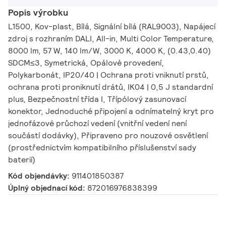
Popis výrobku
L1500, Kov-plast, Bílá, Signální bílá (RAL9003), Napájecí
zdroj s rozhraním DALI, All-in, Multi Color Temperature,
8000 lm, 57 W, 140 lm/W, 3000 K, 4000 K, (0.43,0.40)
SDCM≤3, Symetrická, Opálové provedení,
Polykarbonát, IP20/40 | Ochrana proti vniknutí prstů,
ochrana proti proniknutí drátů, IK04 | 0,5 J standardní
plus, Bezpečnostní třída I, Třípólový zasunovací
konektor, Jednoduché připojení a odnímatelný kryt pro
jednofázové průchozí vedení (vnitřní vedení není
součástí dodávky), Připraveno pro nouzové osvětlení
(prostřednictvím kompatibilního příslušenství sady
baterií)
Kód objendávky:
911401850387
Úplný objednací kód:
872016976838399