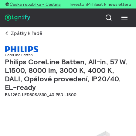
Česká republika - Čeština
Investoři
Přihlásit k newsletteru
Zpátky k řadě
CoreLine Batten
Philips CoreLine Batten, All-in, 57 W,
L1500, 8000 lm, 3000 K, 4000 K,
DALI, Opálové provedení, IP20/40,
EL-ready
BN126C LED80S/830_40 PSD L1500