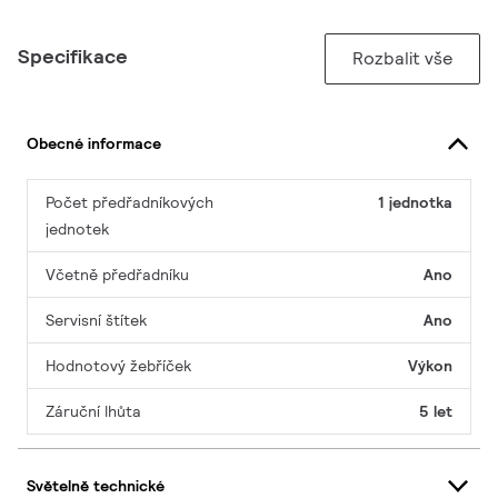
Specifikace
Rozbalit vše
Obecné informace
Počet předřadníkových
1 jednotka
jednotek
Včetně předřadníku
Ano
Servisní štítek
Ano
Hodnotový žebříček
Výkon
Záruční lhůta
5 let
Světelně technické