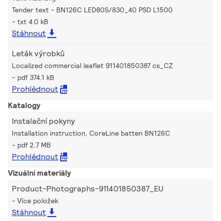
Tender text - BN126C LED80S/830_40 PSD L1500
txt 4.0 kB
Stáhnout
Leták výrobků
Localized commercial leaflet 911401850387 cs_CZ
pdf 374.1 kB
Prohlédnout
Katalogy
Instalační pokyny
Installation instruction, CoreLine batten BN126C
pdf 2.7 MB
Prohlédnout
Vizuální materiály
Product-Photographs-911401850387_EU
Více položek
Stáhnout