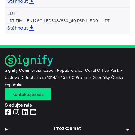
Stáhnout
LDT
LDT File - BN126C LED80S/830_40 PSD L1500
LDT
Stáhnout
Signify Commercial Czech Republic s.r.o. Coral Office Park –
budova D Bucharova 1314/8 158 00 Praha 5, Stodůlky Česká
republika
Kontaktujte nás
Sledujte nás
Prozkoumat