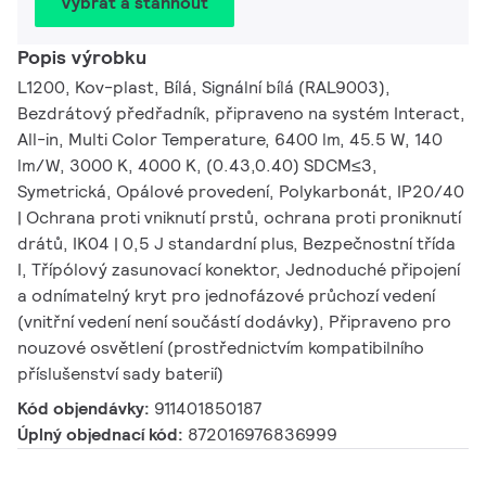
Vybrat a stáhnout
Popis výrobku
L1200, Kov-plast, Bílá, Signální bílá (RAL9003),
Bezdrátový předřadník, připraveno na systém Interact,
All-in, Multi Color Temperature, 6400 lm, 45.5 W, 140
lm/W, 3000 K, 4000 K, (0.43,0.40) SDCM≤3,
Symetrická, Opálové provedení, Polykarbonát, IP20/40
| Ochrana proti vniknutí prstů, ochrana proti proniknutí
drátů, IK04 | 0,5 J standardní plus, Bezpečnostní třída
I, Třípólový zasunovací konektor, Jednoduché připojení
a odnímatelný kryt pro jednofázové průchozí vedení
(vnitřní vedení není součástí dodávky), Připraveno pro
nouzové osvětlení (prostřednictvím kompatibilního
příslušenství sady baterií)
Kód objendávky:
911401850187
Úplný objednací kód:
872016976836999