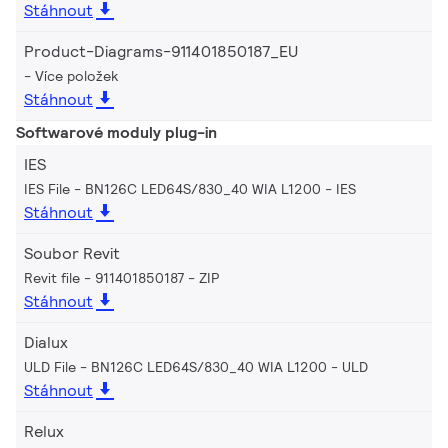
Stáhnout
Product-Diagrams-911401850187_EU
Více položek
Stáhnout
Softwarové moduly plug-in
IES
IES File - BN126C LED64S/830_40 WIA L1200
IES
Stáhnout
Soubor Revit
Revit file - 911401850187
ZIP
Stáhnout
Dialux
ULD File - BN126C LED64S/830_40 WIA L1200
ULD
Stáhnout
Relux