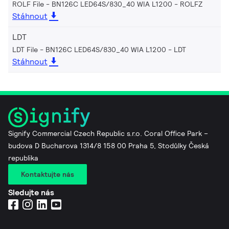
ROLF File - BN126C LED64S/830_40 WIA L1200
ROLFZ
Stáhnout
LDT
LDT File - BN126C LED64S/830_40 WIA L1200
LDT
Stáhnout
Signify Commercial Czech Republic s.r.o. Coral Office Park –
budova D Bucharova 1314/8 158 00 Praha 5, Stodůlky Česká
republika
Kontaktujte nás
Sledujte nás