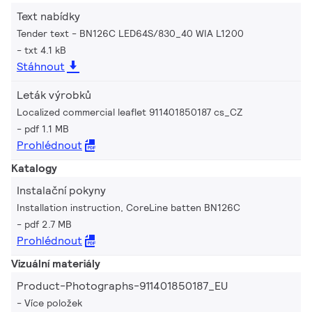
Text nabídky
Tender text - BN126C LED64S/830_40 WIA L1200
txt 4.1 kB
Stáhnout
Leták výrobků
Localized commercial leaflet 911401850187 cs_CZ
pdf 1.1 MB
Prohlédnout
Katalogy
Instalační pokyny
Installation instruction, CoreLine batten BN126C
pdf 2.7 MB
Prohlédnout
Vizuální materiály
Product-Photographs-911401850187_EU
Více položek