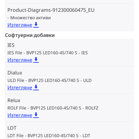
Product-Diagrams-912300060475_EU
Множество активи
Изтегляне
Софтуерни добавки
IES
IES File - BVP125 LED160-4S/740 S
IES
Изтегляне
Dialux
ULD File - BVP125 LED160-4S/740 S
ULD
Изтегляне
Relux
ROLF File - BVP125 LED160-4S/740 S
ROLFZ
Изтегляне
LDT
LDT File - BVP125 LED160-4S/740 S
LDT