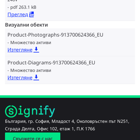
pdf 263.1 kB
Преглед
Визуални обекти
Product-Photographs-913700624366_EU
Множество активи
Изтегляне
Product-Diagrams-913700624366_EU
Множество активи
Изтегляне
България, гр. София, Младост 4, Околовръстен път N251,
Сграда Делта, Офис 102, етаж 1, П.К 1766
Свържете се с нас