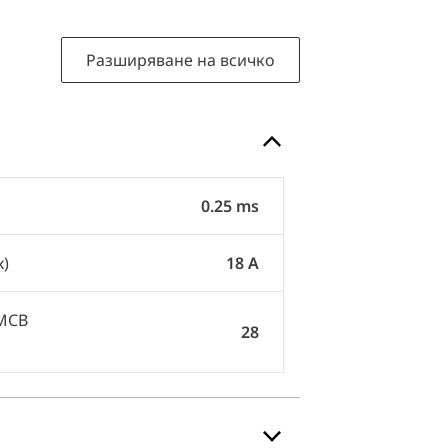
Разширяване на всичко
0.25 ms
x)
18 A
 MCB
28