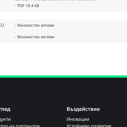
PDF 18.4 kB
EU
Множество активи
Множество активи
глед
Въздействие
укти
Иновации
тор на партньори
Устойчиво развитие