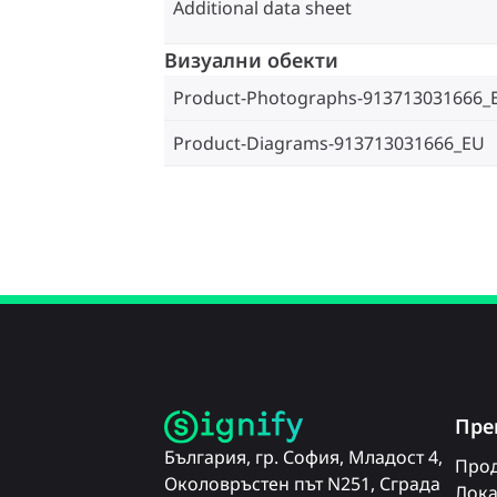
Additional data sheet
Визуални обекти
Product-Photographs-913713031666_
Product-Diagrams-913713031666_EU
Пре
България, гр. София, Младост 4,
Прод
Околовръстен път N251, Сграда
Лока