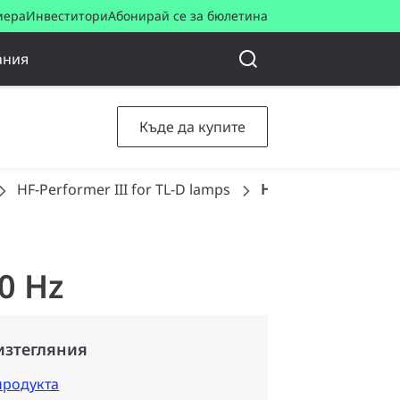
иера
Инвеститори
Абонирай се за бюлетина
ания
Къде да купите
HF-Performer III for TL-D lamps
HF-P 218/236 TL-D II
60 Hz
изтегляния
продукта