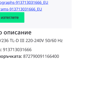
tographs-913713031666_EU
grams-913713031666_EU
 изтеглете
о описание
/236 TL-D III 220-240V 50/60 Hz
а:
913713031666
поръчката:
872790091166400