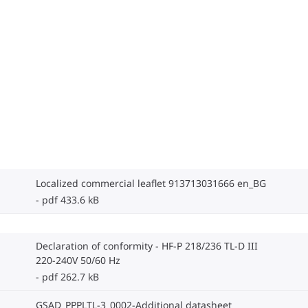
Localized commercial leaflet 913713031666 en_BG
pdf 433.6 kB
Declaration of conformity - HF-P 218/236 TL-D III
220-240V 50/60 Hz
pdf 262.7 kB
GSAD_PPPLTL-3_0002-Additional datasheet