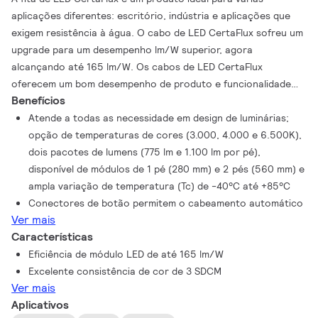
aplicações diferentes: escritório, indústria e aplicações que
exigem resistência à água. O cabo de LED CertaFlux sofreu um
upgrade para um desempenho lm/W superior, agora
alcançando até 165 lm/W. Os cabos de LED CertaFlux
oferecem um bom desempenho de produto e funcionalidade
Benefícios
que atendem às necessidades de mercado de iluminação
básica. O sistema é econômico quando combinado com drivers
Atende a todas as necessidade em design de luminárias;
para LED de sistemas lineares CertaDrive.
opção de temperaturas de cores (3.000, 4.000 e 6.500K),
dois pacotes de lumens (775 lm e 1.100 lm por pé),
disponível de módulos de 1 pé (280 mm) e 2 pés (560 mm) e
ampla variação de temperatura (Tc) de -40°C até +85°C
Conectores de botão permitem o cabeamento automático
Ver mais
Características
Eficiência de módulo LED de até 165 lm/W
Excelente consistência de cor de 3 SDCM
Ver mais
Aplicativos