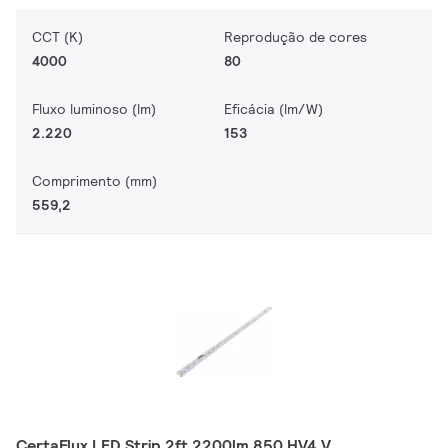
CCT (K)
Reprodução de cores
4000
80
Fluxo luminoso (lm)
Eficácia (lm/W)
2.220
153
Comprimento (mm)
559,2
CertaFlux LED Strip 2ft 2200lm 850 HV4 V