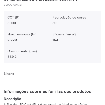
929001007721
CCT (K)
Reprodução de cores
5000
80
Fluxo luminoso (lm)
Eficácia (lm/W)
2.220
153
Comprimento (mm)
559,2
3 itens
Informações sobre as famílias dos produtos
Descrição
A fita de LED CertaFlux é um produto ideal para várias