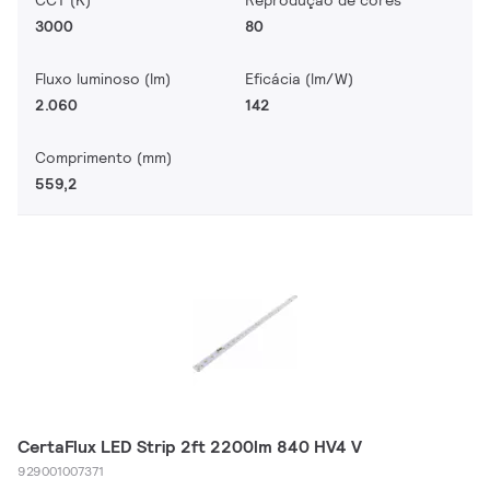
CCT (K)
Reprodução de cores
3000
80
Fluxo luminoso (lm)
Eficácia (lm/W)
2.060
142
Comprimento (mm)
559,2
CertaFlux LED Strip 2ft 2200lm 840 HV4 V
929001007371