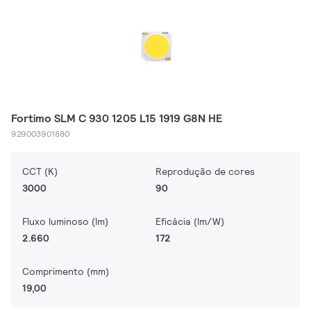
Fortimo SLM C 930 1205 L15 1919 G8N HE
929003901880
CCT (K)
Reprodução de cores
3000
90
Fluxo luminoso (lm)
Eficácia (lm/W)
2.660
172
Comprimento (mm)
19,00