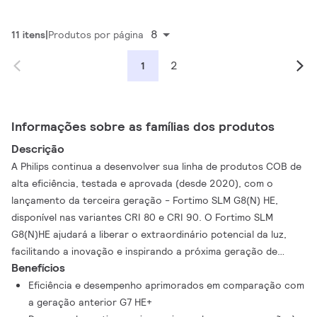
8
11 itens
Produtos por página
2
1
Informações sobre as famílias dos produtos
Descrição
A Philips continua a desenvolver sua linha de produtos COB de
alta eficiência, testada e aprovada (desde 2020), com o
lançamento da terceira geração - Fortimo SLM G8(N) HE,
disponível nas variantes CRI 80 e CRI 90. O Fortimo SLM
G8(N)HE ajudará a liberar o extraordinário potencial da luz,
facilitando a inovação e inspirando a próxima geração de
Benefícios
design de luminárias com eficiência otimizada, de até 180 lm/W,
maior robustez do produto e qualidade de luz aprimorada.
Eficiência e desempenho aprimorados em comparação com
a geração anterior G7 HE+