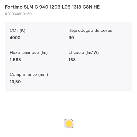
Fortimo SLM C 940 1203 L09 1313 G8N HE
929003899280
CCT (K)
Reprodução de cores
4000
90
Fluxo luminoso (lm)
Eficácia (lm/W)
1.565
168
Comprimento (mm)
13,50