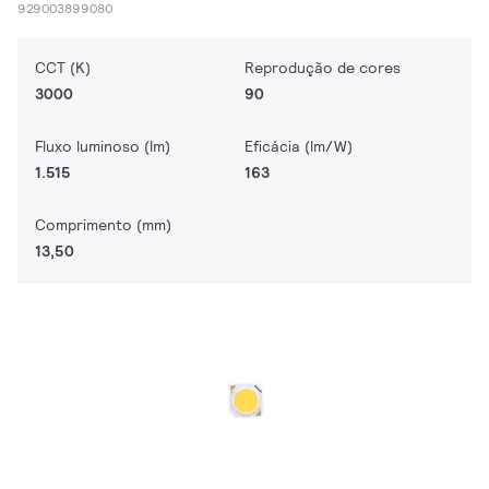
929003899080
CCT (K)
Reprodução de cores
3000
90
Fluxo luminoso (lm)
Eficácia (lm/W)
1.515
163
Comprimento (mm)
13,50