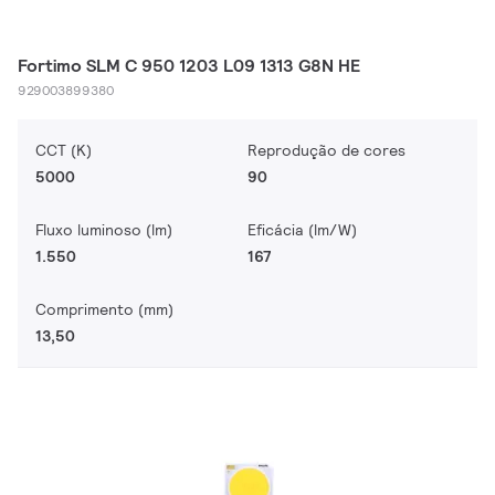
Fortimo SLM C 950 1203 L09 1313 G8N HE
929003899380
CCT (K)
Reprodução de cores
5000
90
Fluxo luminoso (lm)
Eficácia (lm/W)
1.550
167
Comprimento (mm)
13,50