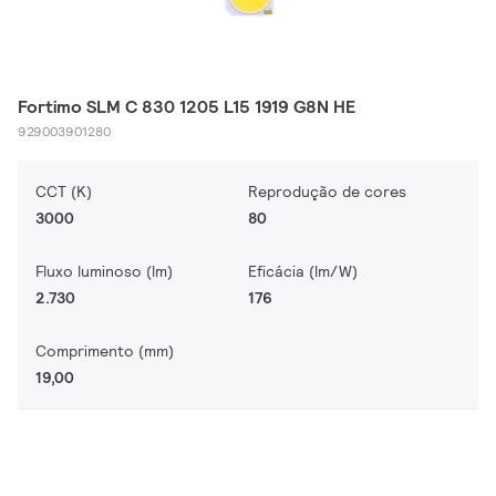
Fortimo SLM C 830 1205 L15 1919 G8N HE
929003901280
CCT (K)
Reprodução de cores
3000
80
Fluxo luminoso (lm)
Eficácia (lm/W)
2.730
176
Comprimento (mm)
19,00