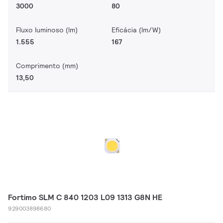
3000
80
Fluxo luminoso (lm)
Eficácia (lm/W)
1.555
167
Comprimento (mm)
13,50
Fortimo SLM C 840 1203 L09 1313 G8N HE
929003898680